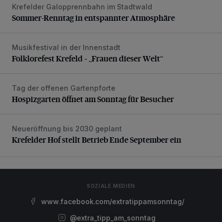
Krefelder Galopprennbahn im Stadtwald
Sommer-Renntag in entspannter Atmosphäre
Sommer-Renntag in entspannter Atmosphäre
Musikfestival in der Innenstadt
Folklorefest Krefeld – „Frauen dieser Welt“
Folklorefest Krefeld – „Frauen dieser Welt“
Tag der offenen Gartenpforte
Hospizgarten öffnet am Sonntag für Besucher
Hospizgarten öffnet am Sonntag für Besucher
Neueröffnung bis 2030 geplant
Krefelder Hof stellt Betrieb Ende September ein
Krefelder Hof stellt Betrieb Ende September ein
SOZIALE MEDIEN
www.facebook.com/extratippamsonntag/
@extra_tipp_am_sonntag