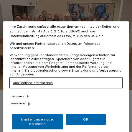
dieses Menü jederzeit wieder aufrufen, um Ihre Einstellungen zu
ändern oder Ihre Einwilligung zu widerrufen, indem Sie auf den Link
Einstellungen oder Ablehnen am unteren Rand der Webseite klicken.
Ihre Einstellungen gelten innerhalb unseres Website. Weitere
Informationen finden Sie in unserer Datenschutzerklärung.
Ihre Zustimmung umfasst alle extra-tipp-am-sonntag.de-Seiten und
schließt gem. Art. 49 Abs. 1 S. 1 lit. a DSGVO auch die
Datenverarbeitung außerhalb des EWR, z.B. in den USA ein.
Wir und unsere Partner verarbeiten Daten, um Folgendes
bereitzustellen:
Verwendung genauer Standortdaten. Endgeräteeigenschaften zur
Identifikation aktiv abfragen. Speichern von oder Zugriff auf
Informationen auf einem Endgerät. Personalisierte Werbung und
Inhalte, Messung von Werbeleistung und der Performance von
Inhalten, Zielgruppenforschung sowie Entwicklung und Verbesserung
von Angeboten.
Ausführliche Informationen
Die Freude über die hohe Spendensumme war allen anzumerken:
Impressum
Im Wintergarten des Hospiz am Blumenplatz wurde jetzt die
Datenschutz
Spende übergeben.
Foto: Hospiz Stiftung Krefeld / Nadia Joppen
Einstellungen oder
OK
Ablehnen