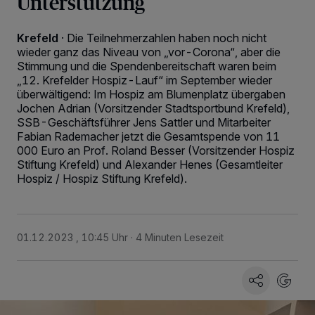
Unterstützung
Krefeld
·
Die Teilnehmerzahlen haben noch nicht
wieder ganz das Niveau von „vor-Corona“, aber die
Stimmung und die Spendenbereitschaft waren beim
„12. Krefelder Hospiz-Lauf“ im September wieder
überwältigend: Im Hospiz am Blumenplatz übergaben
Jochen Adrian (Vorsitzender Stadtsportbund Krefeld),
SSB-Geschäftsführer Jens Sattler und Mitarbeiter
Fabian Rademacher jetzt die Gesamtspende von 11
000 Euro an Prof. Roland Besser (Vorsitzender Hospiz
Stiftung Krefeld) und Alexander Henes (Gesamtleiter
Hospiz / Hospiz Stiftung Krefeld).
01.12.2023 , 10:45 Uhr
4 Minuten Lesezeit
Wir und unsere
-Partner speichern und greifen auf
218
personenbezogene Daten wie Browserdaten oder eindeutige
Kennungen auf Ihrem Gerät zu. Durch Auswahl von OK aktivieren Sie
Tracking-Technologien für die unter „Wir und unsere Partner
verarbeiten Daten, um Ihnen Dienste bereitzustellen“ aufgeführten
Zwecke. Wenn Tracker deaktiviert sind, sind manche Inhalte und
Anzeigen möglicherweise nicht mehr so relevant für Sie. Sie können