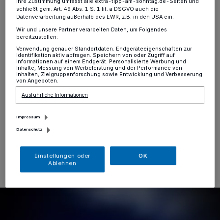
verteilt Kopfstoß und
Ihre Zustimmung umfasst alle extra-tipp-am-sonntag.de-Seiten und
schließt gem. Art. 49 Abs. 1 S. 1 lit. a DSGVO auch die
Faustschlag
Datenverarbeitung außerhalb des EWR, z.B. in den USA ein.
Wir und unsere Partner verarbeiten Daten, um Folgendes
bereitzustellen:
Krefeld
·
Am Montagmorgen (27. Januar 2025, 7:30
Verwendung genauer Standortdaten. Endgeräteeigenschaften zur
Uhr) weigerte sich ein junger Mann ohne gültigen
Identifikation aktiv abfragen. Speichern von oder Zugriff auf
Fahrausweis, aus einer Bahn auszusteigen. Bei der
Informationen auf einem Endgerät. Personalisierte Werbung und
Inhalte, Messung von Werbeleistung und der Performance von
anschließenden Kontrolle versuchte sich der 23-
Inhalten, Zielgruppenforschung sowie Entwicklung und Verbesserung
von Angeboten.
Jährige mit einem Kopfstoß und einem Faustschlag in
Richtung der eingesetzten Polizeibeamten der
Ausführliche Informationen
Personalienfeststellung zu entziehen.
Impressum
Datenschutz
28.01.2025 , 13:08 Uhr
Eine Minute Lesezeit
Einstellungen oder
OK
Ablehnen