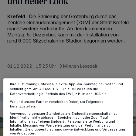
und neuer Look
Krefeld
·
Die Sanierung der Grotenburg durch das
Zentrale Gebäudemanagement (ZGM) der Stadt Krefeld
Wir und unsere
-Partner speichern und greifen auf
218
macht weitere Fortschritte. Ab dem kommenden
personenbezogene Daten wie Browserdaten oder eindeutige
Kennungen auf Ihrem Gerät zu. Durch Auswahl von OK aktivieren Sie
Montag, 5. Dezember, kann mit der Installation von
Tracking-Technologien für die unter „Wir und unsere Partner
rund 9.000 Sitzschalen im Stadion begonnen werden.
verarbeiten Daten, um Ihnen Dienste bereitzustellen“ aufgeführten
Zwecke. Wenn Tracker deaktiviert sind, sind manche Inhalte und
Anzeigen möglicherweise nicht mehr so relevant für Sie. Sie können
dieses Menü jederzeit wieder aufrufen, um Ihre Einstellungen zu
ändern oder Ihre Einwilligung zu widerrufen, indem Sie auf den Link
01.12.2022 , 15:25 Uhr
3 Minuten Lesezeit
Einstellungen oder Ablehnen am unteren Rand der Webseite klicken.
Ihre Einstellungen gelten innerhalb unseres Website. Weitere
Informationen finden Sie in unserer Datenschutzerklärung.
Ihre Zustimmung umfasst alle extra-tipp-am-sonntag.de-Seiten und
schließt gem. Art. 49 Abs. 1 S. 1 lit. a DSGVO auch die
Datenverarbeitung außerhalb des EWR, z.B. in den USA ein.
Wir und unsere Partner verarbeiten Daten, um Folgendes
bereitzustellen:
Verwendung genauer Standortdaten. Endgeräteeigenschaften zur
Identifikation aktiv abfragen. Speichern von oder Zugriff auf
Informationen auf einem Endgerät. Personalisierte Werbung und
Inhalte, Messung von Werbeleistung und der Performance von
Inhalten, Zielgruppenforschung sowie Entwicklung und Verbesserung
von Angeboten.