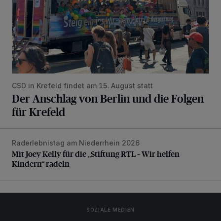
CSD in Krefeld findet am 15. August statt
Der Anschlag von Berlin und die Folgen
für Krefeld
Raderlebnistag am Niederrhein 2026
Mit Joey Kelly für die „Stiftung RTL – Wir helfen Kindern“ r
Mit Joey Kelly für die „Stiftung RTL – Wir helfen
Kindern“ radeln
SOZIALE MEDIEN