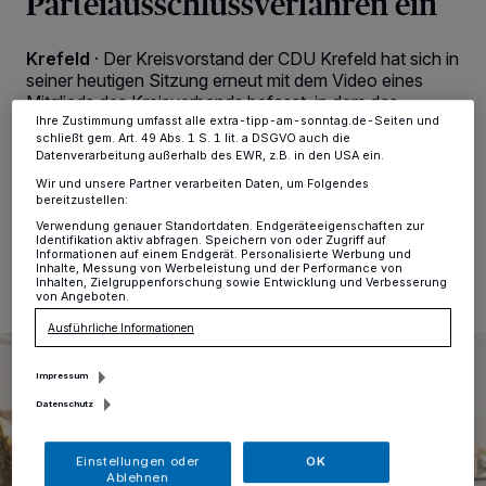
Parteiausschlussverfahren ein
Anzeigen möglicherweise nicht mehr so relevant für Sie. Sie können
dieses Menü jederzeit wieder aufrufen, um Ihre Einstellungen zu
ändern oder Ihre Einwilligung zu widerrufen, indem Sie auf den Link
Krefeld
·
Der Kreisvorstand der CDU Krefeld hat sich in
Einstellungen oder Ablehnen am unteren Rand der Webseite klicken.
Ihre Einstellungen gelten innerhalb unseres Website. Weitere
seiner heutigen Sitzung erneut mit dem Video eines
Informationen finden Sie in unserer Datenschutzerklärung.
Mitglieds des Kreisverbands befasst, in dem das
Mitglied über das "Vergasen" von Muslimen spricht.
Ihre Zustimmung umfasst alle extra-tipp-am-sonntag.de-Seiten und
schließt gem. Art. 49 Abs. 1 S. 1 lit. a DSGVO auch die
Hierzu der Geschäftsführer der CDU Krefeld, André
Datenverarbeitung außerhalb des EWR, z.B. in den USA ein.
Wir und unsere Partner verarbeiten Daten, um Folgendes
bereitzustellen:
Verwendung genauer Standortdaten. Endgeräteeigenschaften zur
03.07.2026 , 16:04 Uhr
Eine Minute Lesezeit
Identifikation aktiv abfragen. Speichern von oder Zugriff auf
Informationen auf einem Endgerät. Personalisierte Werbung und
Inhalte, Messung von Werbeleistung und der Performance von
Inhalten, Zielgruppenforschung sowie Entwicklung und Verbesserung
von Angeboten.
Ausführliche Informationen
Impressum
Datenschutz
Einstellungen oder
OK
Ablehnen