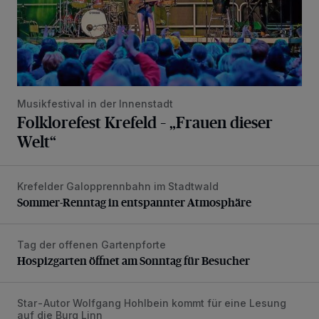
Musikfestival in der Innenstadt
Folklorefest Krefeld – „Frauen dieser
Welt“
Krefelder Galopprennbahn im Stadtwald
Sommer-Renntag in entspannter Atmosphäre
Sommer-Renntag in entspannter Atmosphäre
Tag der offenen Gartenpforte
Hospizgarten öffnet am Sonntag für Besucher
Hospizgarten öffnet am Sonntag für Besucher
Star-Autor Wolfgang Hohlbein kommt für eine Lesung
Krähen-Fee-Fantasy-Convention am 1. und 2. August in 
auf die Burg Linn