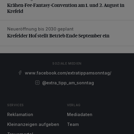
Krähen-Fee-Fantasy-Convention am 1. und 2. August in
Krefeld
Neueröffnung bis 2030 geplant
Krefelder Hof stellt Betrieb Ende September ein
Krefelder Hof stellt Betrieb Ende September ein
SOZIALE MEDIEN
www.facebook.com/extratippamsonntag/
@extra_tipp_am_sonntag
SERVICES
VERLAG
Reklamation
Mediadaten
Kleinanzeigen aufgeben
Team