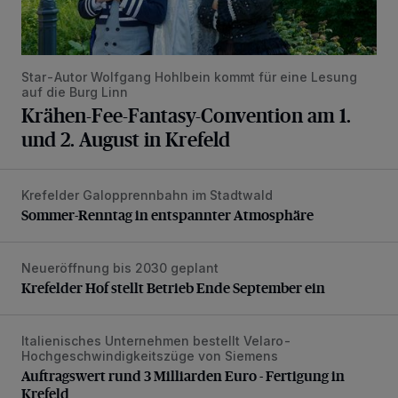
Star-Autor Wolfgang Hohlbein kommt für eine Lesung
auf die Burg Linn
Krähen-Fee-Fantasy-Convention am 1.
und 2. August in Krefeld
Krefelder Galopprennbahn im Stadtwald
Sommer-Renntag in entspannter Atmosphäre
Sommer-Renntag in entspannter Atmosphäre
Neueröffnung bis 2030 geplant
Krefelder Hof stellt Betrieb Ende September ein
Krefelder Hof stellt Betrieb Ende September ein
Italienisches Unternehmen bestellt Velaro-
Auftragswert rund 3 Milliarden Euro - Fertigung in Krefeld
Hochgeschwindigkeitszüge von Siemens
Auftragswert rund 3 Milliarden Euro - Fertigung in
Krefeld