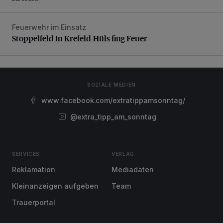
Feuerwehr im Einsatz
Stoppelfeld in Krefeld-Hüls fing Feuer
Stoppelfeld in Krefeld-Hüls fing Feuer
SOZIALE MEDIEN
www.facebook.com/extratippamsonntag/
@extra_tipp_am_sonntag
SERVICES
VERLAG
Reklamation
Mediadaten
Kleinanzeigen aufgeben
Team
Trauerportal