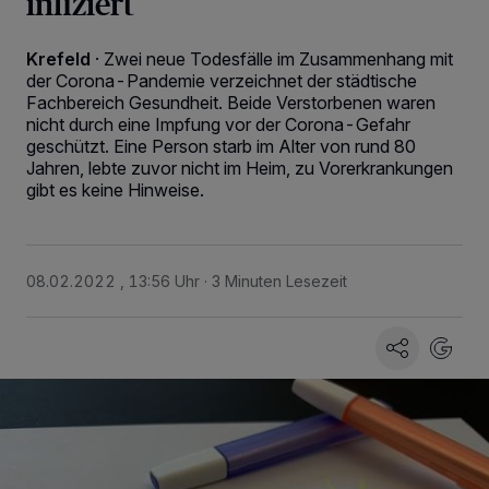
infiziert
Krefeld
·
Zwei neue Todesfälle im Zusammenhang mit
der Corona-Pandemie verzeichnet der städtische
Fachbereich Gesundheit. Beide Verstorbenen waren
nicht durch eine Impfung vor der Corona-Gefahr
geschützt. Eine Person starb im Alter von rund 80
Jahren, lebte zuvor nicht im Heim, zu Vorerkrankungen
gibt es keine Hinweise.
08.02.2022 , 13:56 Uhr
3 Minuten Lesezeit
Wir und unsere
-Partner speichern und greifen auf
218
personenbezogene Daten wie Browserdaten oder eindeutige
Kennungen auf Ihrem Gerät zu. Durch Auswahl von OK aktivieren Sie
Tracking-Technologien für die unter „Wir und unsere Partner
verarbeiten Daten, um Ihnen Dienste bereitzustellen“ aufgeführten
Zwecke. Wenn Tracker deaktiviert sind, sind manche Inhalte und
Anzeigen möglicherweise nicht mehr so relevant für Sie. Sie können
dieses Menü jederzeit wieder aufrufen, um Ihre Einstellungen zu
ändern oder Ihre Einwilligung zu widerrufen, indem Sie auf den Link