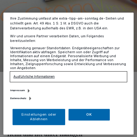
Einstellungen oder Ablehnen am unteren Rand der Webseite klicken.
Ihre Einstellungen gelten innerhalb unseres Website. Weitere
Informationen finden Sie in unserer Datenschutzerklärung.
Ihre Zustimmung umfasst alle extra-tipp-am-sonntag.de-Seiten und
schließt gem. Art. 49 Abs. 1 S. 1 lit. a DSGVO auch die
Datenverarbeitung außerhalb des EWR, z.B. in den USA ein.
Wir und unsere Partner verarbeiten Daten, um Folgendes
bereitzustellen:
Verwendung genauer Standortdaten. Endgeräteeigenschaften zur
Identifikation aktiv abfragen. Speichern von oder Zugriff auf
Informationen auf einem Endgerät. Personalisierte Werbung und
Inhalte, Messung von Werbeleistung und der Performance von
Inhalten, Zielgruppenforschung sowie Entwicklung und Verbesserung
von Angeboten.
Foto: Rhein-Kreis Neuss
Ausführliche Informationen
Impressum
Datenschutz
E
Einstellungen oder
OK
ine weitere Person wurde rund 60 Jahre
Ablehnen
alt, lebte ebenfalls zuvor nicht in einem
Heim und litt unter mäßigen