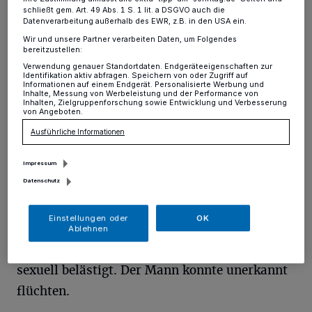
schließt gem. Art. 49 Abs. 1 S. 1 lit. a DSGVO auch die
Krefeld
·
Eine 15-Jährige wurde am Samstagabend
Datenverarbeitung außerhalb des EWR, z.B. in den USA ein.
durch einen Mann sexuell belästigt.Tatort sei der
Bahnhof gewesen. Zeugen werden gesucht.
Wir und unsere Partner verarbeiten Daten, um Folgendes
bereitzustellen:
Verwendung genauer Standortdaten. Endgeräteeigenschaften zur
Identifikation aktiv abfragen. Speichern von oder Zugriff auf
Informationen auf einem Endgerät. Personalisierte Werbung und
Inhalte, Messung von Werbeleistung und der Performance von
25.07.2016 , 09:11 Uhr
Eine Minute Lesezeit
Inhalten, Zielgruppenforschung sowie Entwicklung und Verbesserung
von Angeboten.
Ausführliche Informationen
Impressum
Datenschutz
E
Einstellungen oder
OK
in Mann habe das Mädchen gegen 18.25
Ablehnen
Uhr im Bereich des Krefelder Bahnhofes
sexuell belästigt. Der Mann konnte unerkannt
flüchten.