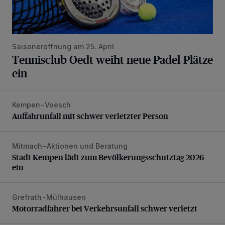
Saisoneröffnung am 25. April
Tennisclub Oedt weiht neue Padel-Plätze
ein
Kempen-Voesch
Auffahrunfall mit schwer verletzter Person
Auffahrunfall mit schwer verletzter Person
Mitmach-Aktionen und Beratung
Stadt Kempen lädt zum Bevölkerungsschutztag 2026 ein
Stadt Kempen lädt zum Bevölkerungsschutztag 2026
ein
Grefrath-Mülhausen
Motorradfahrer bei Verkehrsunfall schwer verletzt
Motorradfahrer bei Verkehrsunfall schwer verletzt