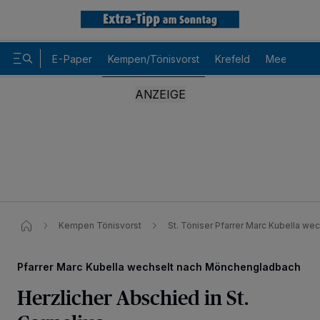
E-Paper
Kempen/Tönisvorst
Krefeld
Meerbusch
Kempen Tönisvorst
St. Töniser Pfarrer Marc Kubella w
Pfarrer Marc Kubella wechselt nach Mönchengladbach
Herzlicher Abschied in St.
Wir und unsere
-Partner speichern und greifen auf
218
personenbezogene Daten wie Browserdaten oder eindeutige