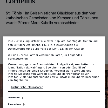
Cornelius
Kennungen auf Ihrem Gerät zu. Durch Auswahl von OK aktivieren Sie
Tracking-Technologien für die unter „Wir und unsere Partner
verarbeiten Daten, um Ihnen Dienste bereitzustellen“ aufgeführten
Zwecke. Wenn Tracker deaktiviert sind, sind manche Inhalte und
St. Tönis
·
Im Beisein etlicher Gläubiger aus den vier
Anzeigen möglicherweise nicht mehr so relevant für Sie. Sie können
katholischen Gemeinden von Kempen und Tönisvorst
dieses Menü jederzeit wieder aufrufen, um Ihre Einstellungen zu
wurde Pfarrer Marc Kubella verabschiedet.
ändern oder Ihre Einwilligung zu widerrufen, indem Sie auf den Link
Einstellungen oder Ablehnen am unteren Rand der Webseite klicken.
Ihre Einstellungen gelten innerhalb unseres Website. Weitere
Informationen finden Sie in unserer Datenschutzerklärung.
Ihre Zustimmung umfasst alle extra-tipp-am-sonntag.de-Seiten und
20.09.2021 , 11:10 Uhr
2 Minuten Lesezeit
schließt gem. Art. 49 Abs. 1 S. 1 lit. a DSGVO auch die
Datenverarbeitung außerhalb des EWR, z.B. in den USA ein.
Wir und unsere Partner verarbeiten Daten, um Folgendes
bereitzustellen:
Verwendung genauer Standortdaten. Endgeräteeigenschaften zur
Identifikation aktiv abfragen. Speichern von oder Zugriff auf
Informationen auf einem Endgerät. Personalisierte Werbung und
Inhalte, Messung von Werbeleistung und der Performance von
Inhalten, Zielgruppenforschung sowie Entwicklung und Verbesserung
von Angeboten.
Ausführliche Informationen
Impressum
Datenschutz