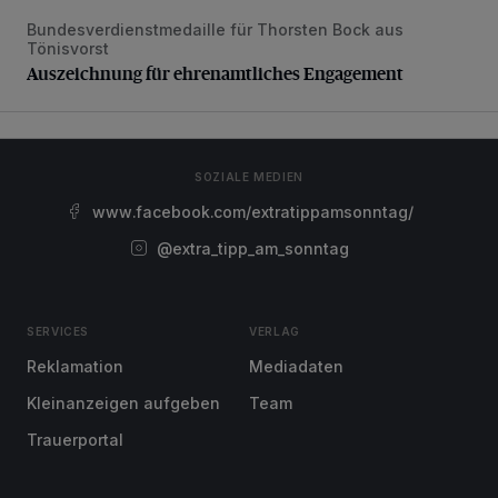
Bundesverdienstmedaille für Thorsten Bock aus
Auszeichnung für ehrenamtliches Engagement
Tönisvorst
Auszeichnung für ehrenamtliches Engagement
SOZIALE MEDIEN
www.facebook.com/extratippamsonntag/
@extra_tipp_am_sonntag
SERVICES
VERLAG
Reklamation
Mediadaten
Kleinanzeigen aufgeben
Team
Trauerportal