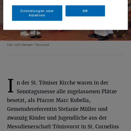
Einstellungen oder
OK
Ablehnen
Foto: GdG Kempen-Tönisvorst
I
n der St. Töniser Kirche waren in der
Sonntagsmesse alle zugelassenen Plätze
besetzt, als Pfarrer Marc Kubella,
Gemeindereferentin Stefanie Müller und
zwanzig Kinder und Jugendliche aus der
Messdienerschaft Tönisvorst in St. Cornelius