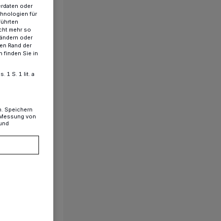
erdaten oder
chnologien für
führten
cht mehr so
 ändern oder
ren Rand der
 finden Sie in
1 S. 1 lit. a
n. Speichern
, Messung von
 und