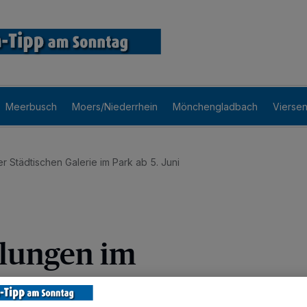
Meerbusch
Moers/Niederrhein
Mönchengladbach
Vierse
r Städtischen Galerie im Park ab 5. Juni
llungen im