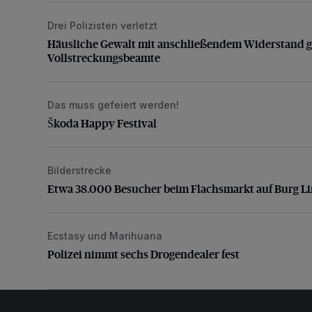
Drei Polizisten verletzt
Häusliche Gewalt mit anschließendem Widerstand g
Häusliche Gewalt mit anschließendem Widerstand 
Vollstreckungsbeamte
Das muss gefeiert werden!
Škoda Happy Festival
Škoda Happy Festival
Bilderstrecke
Etwa 38.000 Besucher beim Flachsmarkt auf Burg L
Etwa 38.000 Besucher beim Flachsmarkt auf Burg L
Ecstasy und Marihuana
Polizei nimmt sechs Drogendealer fest
Polizei nimmt sechs Drogendealer fest