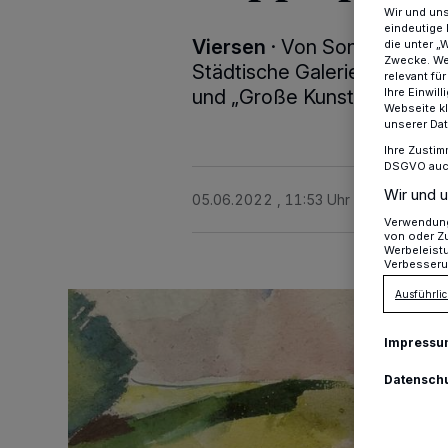
Wir und un
eindeutige 
Viersen
·
Von Sonntag, 5. Jun
die unter „
Zwecke. Wen
Städtische Galerie im Park 
relevant fü
Ihre Einwil
und „Große Kunst in Kinder
Webseite kl
unserer Da
Ihre Zustim
DSGVO auch 
Wir und u
05.06.2022 , 11:53 Uhr
Eine Minute 
Verwendung 
von oder Zu
Werbeleist
Verbesseru
Ausführlic
Impressu
Datensch