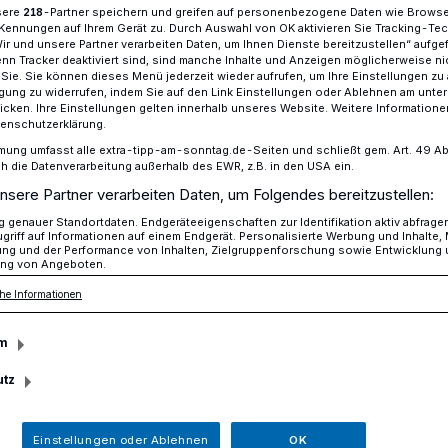
sere
-Partner speichern und greifen auf personenbezogene Daten wie Brows
218
Kennungen auf Ihrem Gerät zu. Durch Auswahl von OK aktivieren Sie Tracking-Te
i, bis Sonntag, 17. Juli, präsentiert die
Wir und unsere Partner verarbeiten Daten, um Ihnen Dienste bereitzustellen“ aufge
n Tracker deaktiviert sind, sind manche Inhalte und Anzeigen möglicherweise ni
die Ausstellungen „Frisch in der Sammlung“
r Sie. Sie können dieses Menü jederzeit wieder aufrufen, um Ihre Einstellungen zu
ligung zu widerrufen, indem Sie auf den Link Einstellungen oder Ablehnen am unte
augen“.
icken. Ihre Einstellungen gelten innerhalb unseres Website. Weitere Informationen
tenschutzerklärung.
mung umfasst alle extra-tipp-am-sonntag.de-Seiten und schließt gem. Art. 49 Abs. 
die Datenverarbeitung außerhalb des EWR, z.B. in den USA ein.
nsere Partner verarbeiten Daten, um Folgendes bereitzustellen:
Lesezeit
genauer Standortdaten. Endgeräteeigenschaften zur Identifikation aktiv abfrage
griff auf Informationen auf einem Endgerät. Personalisierte Werbung und Inhalte
ung und der Performance von Inhalten, Zielgruppenforschung sowie Entwicklung
ng von Angeboten.
he Informationen
m
utz
Einstellungen oder Ablehnen
OK