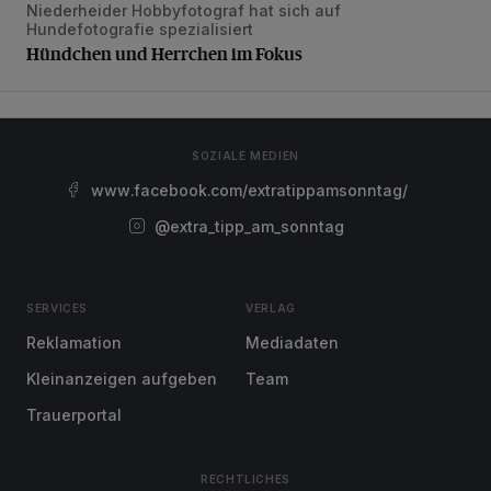
Niederheider Hobbyfotograf hat sich auf
Hündchen und Herrchen im Fokus
Hundefotografie spezialisiert
Hündchen und Herrchen im Fokus
SOZIALE MEDIEN
www.facebook.com/extratippamsonntag/
@extra_tipp_am_sonntag
SERVICES
VERLAG
Reklamation
Mediadaten
Kleinanzeigen aufgeben
Team
Trauerportal
RECHTLICHES