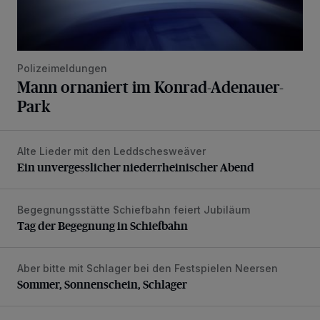
Polizeimeldungen
Mann ornaniert im Konrad-Adenauer-
Park
Alte Lieder mit den Leddschesweäver
Ein unvergesslicher niederrheinischer Abend
Ein unvergesslicher niederrheinischer Abend
Begegnungsstätte Schiefbahn feiert Jubiläum
Tag der Begegnung in Schiefbahn
Tag der Begegnung in Schiefbahn
Aber bitte mit Schlager bei den Festspielen Neersen
Sommer, Sonnenschein, Schlager
Sommer, Sonnenschein, Schlager