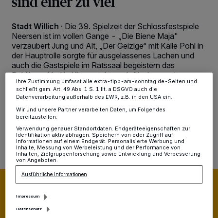
sind einer zu viel
Tracking-Technologien für die unter „Wir und unsere Partner
verarbeiten Daten, um Ihnen Dienste bereitzustellen“ aufgeführten
Zwecke. Wenn Tracker deaktiviert sind, sind manche Inhalte und
Stadt Willich
·
Die 39. Spielzeit der Schlossfestspiele
Anzeigen möglicherweise nicht mehr so relevant für Sie. Sie können
Neersen ist im vollen Gange - „Die Biene Maja"
dieses Menü jederzeit wieder aufrufen, um Ihre Einstellungen zu
verzaubert Jung und Alt, „Der Geizige“ mit Kalle Pohl in
ändern oder Ihre Einwilligung zu widerrufen, indem Sie auf den Link
Einstellungen oder Ablehnen am unteren Rand der Webseite klicken.
der Hauptrolle sorgte für ausgelassenes Lachen und
Ihre Einstellungen gelten innerhalb unseres Website. Weitere
auch die Gastspiele im Ratssaal begeistern das
Informationen finden Sie in unserer Datenschutzerklärung.
Publikum. Und in Kürze steht auch für das zweite
Ihre Zustimmung umfasst alle extra-tipp-am-sonntag.de-Seiten und
Abendstück „Plötzlich Shakespeare“ die Premiere an.
schließt gem. Art. 49 Abs. 1 S. 1 lit. a DSGVO auch die
Datenverarbeitung außerhalb des EWR, z.B. in den USA ein.
Wir und unsere Partner verarbeiten Daten, um Folgendes
bereitzustellen:
05.07.2023 , 10:57 Uhr
2 Minuten Lesezeit
Verwendung genauer Standortdaten. Endgeräteeigenschaften zur
Identifikation aktiv abfragen. Speichern von oder Zugriff auf
Informationen auf einem Endgerät. Personalisierte Werbung und
Inhalte, Messung von Werbeleistung und der Performance von
Inhalten, Zielgruppenforschung sowie Entwicklung und Verbesserung
von Angeboten.
Ausführliche Informationen
Impressum
Datenschutz