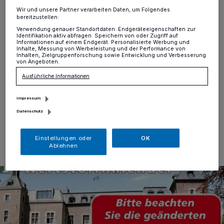
Stadt Willich
·
Da „aufgrund unvorhersehbarer
Wir und unsere Partner verarbeiten Daten, um Folgendes
bereitzustellen:
Umstände“, so Ute Cöhnen von den
Gemeinschaftsbetrieben Willich (GBW), der
Verwendung genauer Standortdaten. Endgeräteeigenschaften zur
Identifikation aktiv abfragen. Speichern von oder Zugriff auf
Abfallkalender für das Jahr 2024 noch nicht wie
Informationen auf einem Endgerät. Personalisierte Werbung und
geplant an die Willicher Haushalte verteilt werden
Inhalte, Messung von Werbeleistung und der Performance von
Inhalten, Zielgruppenforschung sowie Entwicklung und Verbesserung
konnte, hier eine weitere Info des Geschäftsbereichs:
von Angeboten.
Die Deutsche Post hat zugesagt, die Verteilung bis
Ausführliche Informationen
spätestens 31. Dezember abzuschließen.
Impressum
Datenschutz
28.12.2023 , 21:47 Uhr
Eine Minute Lesezeit
Einstellungen oder
OK
Ablehnen