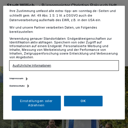
Informationen finden Sie in unserer Datenschutzerklärung.
Stadt Willich „
·
Bürgermeister Christian Pakusch lädt
zu Teilnahme am Volkstrauertag am 19. November in
Ihre Zustimmung umfasst alle extra-tipp-am-sonntag.de-Seiten und
schließt gem. Art. 49 Abs. 1 S. 1 lit. a DSGVO auch die
Neersen ein.
Datenverarbeitung außerhalb des EWR, z.B. in den USA ein.
Wir und unsere Partner verarbeiten Daten, um Folgendes
bereitzustellen:
Verwendung genauer Standortdaten. Endgeräteeigenschaften zur
06.11.2023 , 12:11 Uhr
Eine Minute Lesezeit
Identifikation aktiv abfragen. Speichern von oder Zugriff auf
Informationen auf einem Endgerät. Personalisierte Werbung und
Inhalte, Messung von Werbeleistung und der Performance von
Inhalten, Zielgruppenforschung sowie Entwicklung und Verbesserung
von Angeboten.
Ausführliche Informationen
Impressum
Datenschutz
Einstellungen oder
OK
Ablehnen