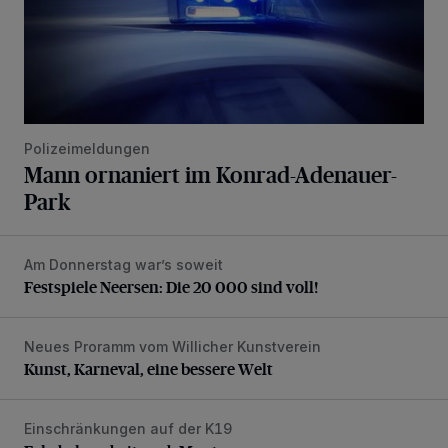
Polizeimeldungen
Mann ornaniert im Konrad-Adenauer-
Park
Am Donnerstag war’s soweit
Festspiele Neersen: Die 20 000 sind voll!
Festspiele Neersen: Die 20 000 sind voll!
Neues Proramm vom Willicher Kunstverein
Kunst, Karneval, eine bessere Welt
Kunst, Karneval, eine bessere Welt
Einschränkungen auf der K19
Fahrbahnarbeiten ab Montag