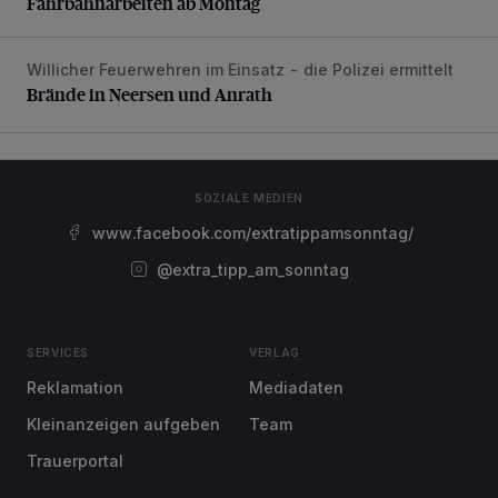
Fahrbahnarbeiten ab Montag
Willicher Feuerwehren im Einsatz - die Polizei ermittelt
Brände in Neersen und Anrath
Brände in Neersen und Anrath
SOZIALE MEDIEN
www.facebook.com/extratippamsonntag/
@extra_tipp_am_sonntag
SERVICES
VERLAG
Reklamation
Mediadaten
Kleinanzeigen aufgeben
Team
Trauerportal