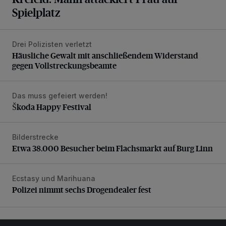
Spielplatz
Drei Polizisten verletzt
Häusliche Gewalt mit anschließendem Widerstand gegen V
Häusliche Gewalt mit anschließendem Widerstand
gegen Vollstreckungsbeamte
Das muss gefeiert werden!
Škoda Happy Festival
Škoda Happy Festival
Bilderstrecke
Etwa 38.000 Besucher beim Flachsmarkt auf Burg Linn
Etwa 38.000 Besucher beim Flachsmarkt auf Burg Linn
Ecstasy und Marihuana
Polizei nimmt sechs Drogendealer fest
Polizei nimmt sechs Drogendealer fest