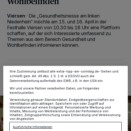
Wohlbefinden
Wir und unsere
-Partner speichern und greifen auf
218
Viersen
·
Die „Gesundheitsmesse am linken
personenbezogene Daten wie Browserdaten oder eindeutige
Niederrhein“ möchte am 15. und 16. April in der
Kennungen auf Ihrem Gerät zu. Durch Auswahl von OK aktivieren Sie
Tracking-Technologien für die unter „Wir und unsere Partner
Festhalle Viersen von 10.30 bis 18 Uhr eine Plattform
verarbeiten Daten, um Ihnen Dienste bereitzustellen“ aufgeführten
schaffen, auf der sich Interessierte umfassend zu
Zwecke. Wenn Tracker deaktiviert sind, sind manche Inhalte und
Themen aus dem Bereich Gesundheit und
Anzeigen möglicherweise nicht mehr so relevant für Sie. Sie können
Wohlbefinden informieren können.
dieses Menü jederzeit wieder aufrufen, um Ihre Einstellungen zu
ändern oder Ihre Einwilligung zu widerrufen, indem Sie auf den Link
Einstellungen oder Ablehnen am unteren Rand der Webseite klicken.
Ihre Einstellungen gelten innerhalb unseres Website. Weitere
Informationen finden Sie in unserer Datenschutzerklärung.
08.04.2023 , 11:21 Uhr
2 Minuten Lesezeit
Ihre Zustimmung umfasst alle extra-tipp-am-sonntag.de-Seiten und
schließt gem. Art. 49 Abs. 1 S. 1 lit. a DSGVO auch die
Datenverarbeitung außerhalb des EWR, z.B. in den USA ein.
Wir und unsere Partner verarbeiten Daten, um Folgendes
bereitzustellen:
Verwendung genauer Standortdaten. Endgeräteeigenschaften zur
Identifikation aktiv abfragen. Speichern von oder Zugriff auf
Informationen auf einem Endgerät. Personalisierte Werbung und
Inhalte, Messung von Werbeleistung und der Performance von
Inhalten, Zielgruppenforschung sowie Entwicklung und Verbesserung
von Angeboten.
Ausführliche Informationen