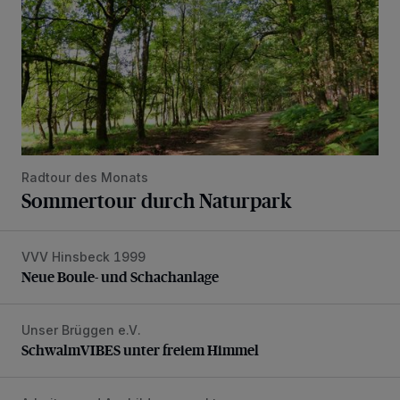
Radtour des Monats
Sommertour durch Naturpark
VVV Hinsbeck 1999
Neue Boule- und Schachanlage
Neue Boule- und Schachanlage
Unser Brüggen e.V.
SchwalmVIBES unter freiem Himmel
SchwalmVIBES unter freiem Himmel