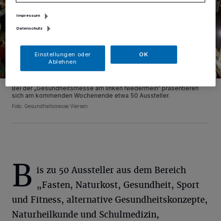
Impressum
Datenschutz
Einstellungen oder
OK
Ablehnen
Bei der „Gesundheitsmesse am linken Niederrhein“ präsentieren
sich am kommenden Wochenende etwa 50 Aussteller.
Foto: Gesundheitsmesse Viersen
B
is zu 50 Aussteller aus dem Bereich
„Fasten, Naturkost, Gesundheit, Sport
und Fitness, alternative Gesundheitskonzepte,
Naturheilkunde und Schulmedizin,