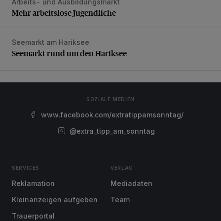
Arbeits- und Ausbildungsmarkt
Mehr arbeitslose Jugendliche
Mehr arbeitslose Jugendliche
Seemarkt am Hariksee
Seemarkt rund um den Hariksee
Seemarkt rund um den Hariksee
SOZIALE MEDIEN
www.facebook.com/extratippamsonntag/
@extra_tipp_am_sonntag
SERVICES
VERLAG
Reklamation
Mediadaten
Kleinanzeigen aufgeben
Team
Trauerportal