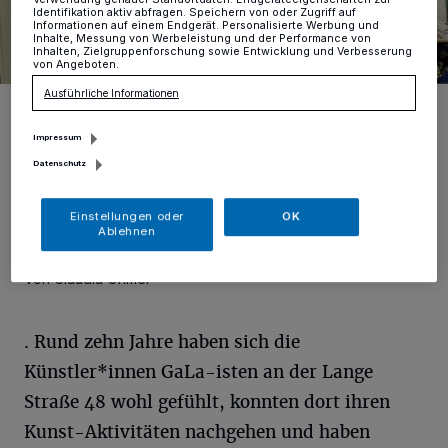
Identifikation aktiv abfragen. Speichern von oder Zugriff auf
Informationen auf einem Endgerät. Personalisierte Werbung und
Inhalte, Messung von Werbeleistung und der Performance von
Inhalten, Zielgruppenforschung sowie Entwicklung und Verbesserung
von Angeboten.
Ausführliche Informationen
Norbert Jansen (GMG), Künstlerin Renate Ulber und Andreas Goßen
vom Dülkenbüro (vl.) zeigen zwei der sechs abstrakten Kunstwerke
der Verlosungsaktion.
Impressum
Foto: Claudia Ohmer
Datenschutz
Einstellungen oder
OK
Ablehnen
Von Claudia Ohmer
. Rund zehn Jahre haben sich die
Künstler*innen GaLa-isten an der Lange
Straße 48 wohl gefühlt, konnten dort ihren
Kunst-Aktivitäten nachgehen und haben