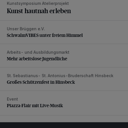
Kunstsymposium Atelierprojekt
Kunst hautnah erleben
Unser Brüggen e.V.
SchwalmVIBES unter freiem Himmel
SchwalmVIBES unter freiem Himmel
Arbeits- und Ausbildungsmarkt
Mehr arbeitslose Jugendliche
Mehr arbeitslose Jugendliche
St. Sebastianus- St. Antonius-Bruderschaft Hinsbeck
Großes Schützenfest in Hinsbeck
Großes Schützenfest in Hinsbeck
Event
Piazza-Flair mit Live-Musik
Piazza-Flair mit Live-Musik