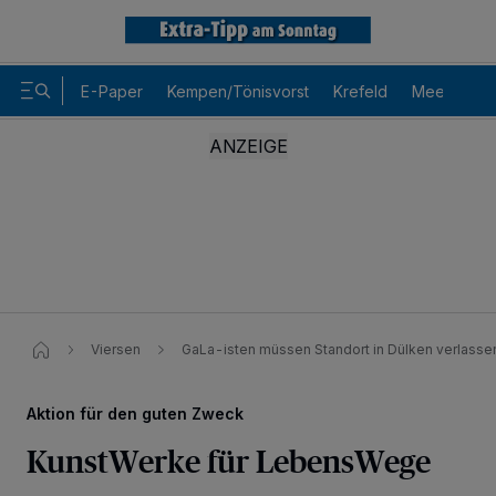
E-Paper
Kempen/Tönisvorst
Krefeld
Meerbusch
Viersen
GaLa-isten müssen Standort in Dülken verlasse
Aktion für den guten Zweck
KunstWerke für LebensWege