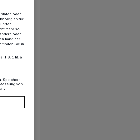
erdaten oder
chnologien für
führten
cht mehr so
 ändern oder
ren Rand der
 finden Sie in
1 S. 1 lit. a
n. Speichern
, Messung von
 und