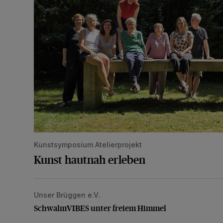
Kunstsymposium Atelierprojekt
Kunst hautnah erleben
Unser Brüggen e.V.
SchwalmVIBES unter freiem Himmel
SchwalmVIBES unter freiem Himmel