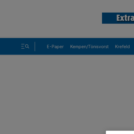
E-Paper
Kempen/Tönisvorst
Krefeld