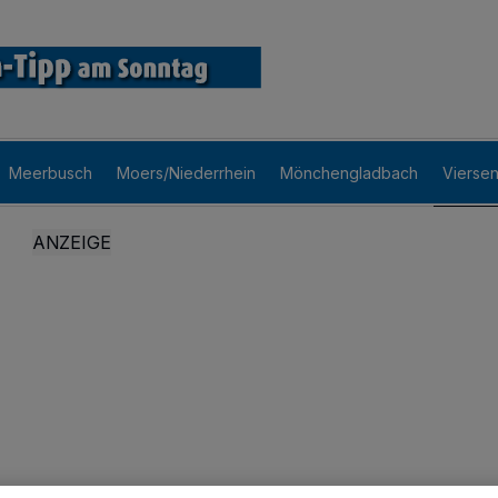
Meerbusch
Moers/Niederrhein
Mönchengladbach
Vierse