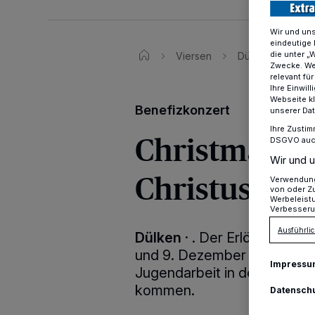
Wir und un
eindeutige 
die unter „
Viersen
Dülkener Band „
Zwecke. Wen
relevant fü
Ihre Einwil
Webseite kl
Benefizkonzert
unserer Da
Ihre Zustim
Christmas Ro
DSGVO auch 
Wir und u
Christuskirc
Verwendung 
von oder Zu
Werbeleist
Verbesseru
Ausführlic
Dülken
·
. Der Erlös der Ko
und 9. Dezember wird wie i
Impressu
Jugendarbeit in der evange
kommen.
Datensch