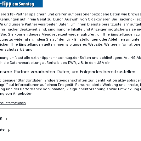
sere
-Partner speichern und greifen auf personenbezogene Daten wie Brows
218
Kennungen auf Ihrem Gerät zu. Durch Auswahl von OK aktivieren Sie Tracking-Te
Wir und unsere Partner verarbeiten Daten, um Ihnen Dienste bereitzustellen“ aufge
The Greyhounds“ spielt für guten Zweck
n Tracker deaktiviert sind, sind manche Inhalte und Anzeigen möglicherweise ni
r Sie. Sie können dieses Menü jederzeit wieder aufrufen, um Ihre Einstellungen zu
ligung zu widerrufen, indem Sie auf den Link Einstellungen oder Ablehnen am unte
icken. Ihre Einstellungen gelten innerhalb unseres Website. Weitere Informationen
tenschutzerklärung.
mung umfasst alle extra-tipp-am-sonntag.de-Seiten und schließt gem. Art. 49 Abs. 
ck in der
die Datenverarbeitung außerhalb des EWR, z.B. in den USA ein.
nsere Partner verarbeiten Daten, um Folgendes bereitzustellen:
he
genauer Standortdaten. Endgeräteeigenschaften zur Identifikation aktiv abfrage
griff auf Informationen auf einem Endgerät. Personalisierte Werbung und Inhalte
ung und der Performance von Inhalten, Zielgruppenforschung sowie Entwicklung
ng von Angeboten.
he Informationen
nzerte der Band „The Greyhounds“ am 8.
n jedem Jahr der Kinder- und
m
lischen Kirchengemeinde Dülken zu Gute
utz