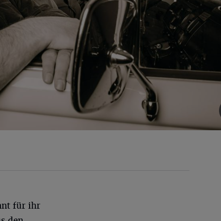
t für ihr
us den