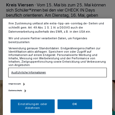
dieses Menü jederzeit wieder aufrufen, um Ihre Einstellungen zu
Kreis Viersen
·
Vom 15. Mai bis zum 25. Mai können
ändern oder Ihre Einwilligung zu widerrufen, indem Sie auf den Link
Einstellungen oder Ablehnen am unteren Rand der Webseite klicken.
sich Schüler*innen bei den vier CHECK IN Days
Ihre Einstellungen gelten innerhalb unseres Website. Weitere
beruflich orientieren. Am Dienstag, 16. Mai, geben
Informationen finden Sie in unserer Datenschutzerklärung.
Landrat Dr. Andreas Coenen und IHK
Ihre Zustimmung umfasst alle extra-tipp-am-sonntag.de-Seiten und
Hauptgeschäftsführer Jürgen Steinmetz um 10.30 Uhr
schließt gem. Art. 49 Abs. 1 S. 1 lit. a DSGVO auch die
im Berufskolleg Viersen den Startschuss für den Kreis
Datenverarbeitung außerhalb des EWR, z.B. in den USA ein.
Viersen.
Wir und unsere Partner verarbeiten Daten, um Folgendes
bereitzustellen:
Verwendung genauer Standortdaten. Endgeräteeigenschaften zur
Identifikation aktiv abfragen. Speichern von oder Zugriff auf
Informationen auf einem Endgerät. Personalisierte Werbung und
12.05.2023 , 12:00 Uhr
Eine Minute Lesezeit
Inhalte, Messung von Werbeleistung und der Performance von
Inhalten, Zielgruppenforschung sowie Entwicklung und Verbesserung
von Angeboten.
Ausführliche Informationen
Impressum
Datenschutz
Einstellungen oder
OK
Ablehnen