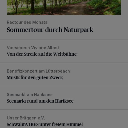
Radtour des Monats
Sommertour durch Naturpark
Viersenerin Viviane Albert
Von der Streife auf die Weltbühne
Von der Streife auf die Weltbühne
Benefizkonzert am Lütterbeach
Musik für den guten Zweck
Musik für den guten Zweck
Seemarkt am Hariksee
Seemarkt rund um den Hariksee
Seemarkt rund um den Hariksee
Unser Brüggen e.V.
SchwalmVIBES unter freiem Himmel
SchwalmVIBES unter freiem Himmel