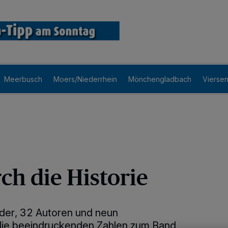
Meerbusch
Moers/Niederrhein
Mönchengladbach
Vierse
ch die Historie
lder, 32 Autoren und neun
d die beeindruckenden Zahlen zum Band