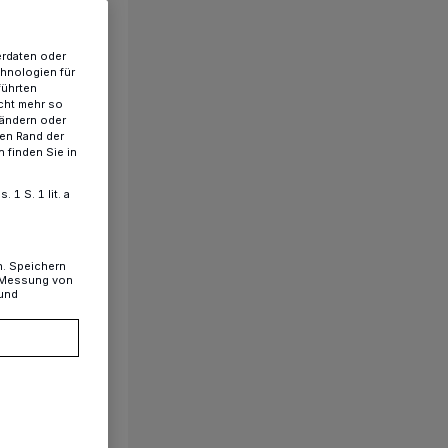
erdaten oder
chnologien für
führten
cht mehr so
 ändern oder
ren Rand der
 finden Sie in
1 S. 1 lit. a
n. Speichern
, Messung von
 und