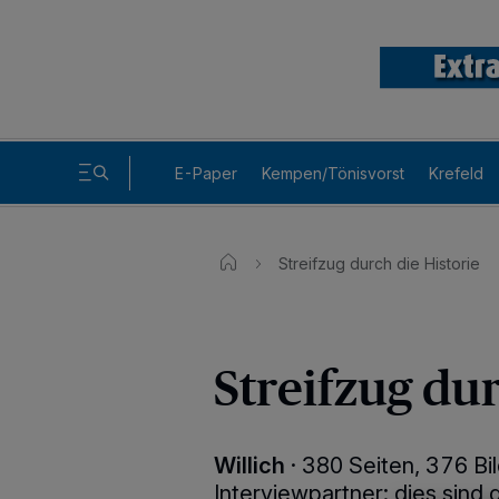
E-Paper
Kempen/Tönisvorst
Krefeld
Streifzug durch die Historie
Streifzug dur
Willich
·
380 Seiten, 376 Bi
Interviewpartner: dies sin