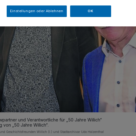
Einstellungen oder Ablehnen
OK
ewpartner und Verantwortliche für „50 Jahre Willich“
g von „50 Jahre Willich“.
nd Geschichtsfreunden Willich (l.) und Stadtarchivar Udo Holzenthal