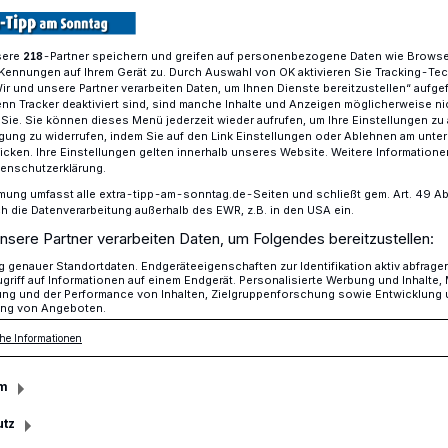
r jetzt auf Schloss Neersen vorgestellt
sere
-Partner speichern und greifen auf personenbezogene Daten wie Brows
218
Kennungen auf Ihrem Gerät zu. Durch Auswahl von OK aktivieren Sie Tracking-Te
Wir und unsere Partner verarbeiten Daten, um Ihnen Dienste bereitzustellen“ aufge
n Tracker deaktiviert sind, sind manche Inhalte und Anzeigen möglicherweise ni
r Sie. Sie können dieses Menü jederzeit wieder aufrufen, um Ihre Einstellungen zu
ligung zu widerrufen, indem Sie auf den Link Einstellungen oder Ablehnen am unte
sezeit
icken. Ihre Einstellungen gelten innerhalb unseres Website. Weitere Informationen
tenschutzerklärung.
mung umfasst alle extra-tipp-am-sonntag.de-Seiten und schließt gem. Art. 49 Abs. 
die Datenverarbeitung außerhalb des EWR, z.B. in den USA ein.
nsere Partner verarbeiten Daten, um Folgendes bereitzustellen:
genauer Standortdaten. Endgeräteeigenschaften zur Identifikation aktiv abfrage
griff auf Informationen auf einem Endgerät. Personalisierte Werbung und Inhalte
ung und der Performance von Inhalten, Zielgruppenforschung sowie Entwicklung
ng von Angeboten.
he Informationen
m
utz