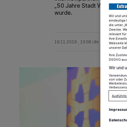
„50 Jahre Stadt Willich“, de
wurde.
Wir und un
eindeutige 
die unter „
Zwecke. Wen
relevant fü
Ihre Einwil
19.11.2019 , 15:08 Uhr
2 Minuten Le
Webseite kl
unserer Da
Ihre Zustim
DSGVO auch 
Wir und u
Verwendung 
von oder Zu
Werbeleist
Verbesseru
Ausführlic
Impressu
Datensch