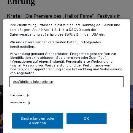
Ehrung
ändern oder Ihre Einwilligung zu widerrufen, indem Sie auf den Link
Einstellungen oder Ablehnen am unteren Rand der Webseite klicken.
Ihre Einstellungen gelten innerhalb unseres Website. Weitere
Krefel
·
Die Premiere des „Hall of Fame“-Festivals in
Informationen finden Sie in unserer Datenschutzerklärung.
der Krefelder Niederrheinhalle war ein voller Erfolg. Das
Ihre Zustimmung umfasst alle extra-tipp-am-sonntag.de-Seiten und
„Who is Who“ des deutschen Eishockey feierte seine
schließt gem. Art. 49 Abs. 1 S. 1 lit. a DSGVO auch die
Legenden.
Datenverarbeitung außerhalb des EWR, z.B. in den USA ein.
Wir und unsere Partner verarbeiten Daten, um Folgendes
bereitzustellen:
Verwendung genauer Standortdaten. Endgeräteeigenschaften zur
Identifikation aktiv abfragen. Speichern von oder Zugriff auf
12.11.2022 , 07:46 Uhr
Eine Minute Lesezeit
Informationen auf einem Endgerät. Personalisierte Werbung und
Inhalte, Messung von Werbeleistung und der Performance von
Inhalten, Zielgruppenforschung sowie Entwicklung und Verbesserung
von Angeboten.
Ausführliche Informationen
Impressum
Datenschutz
Einstellungen oder
OK
Ablehnen