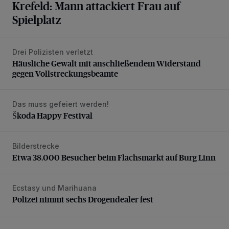
Krefeld: Mann attackiert Frau auf
Spielplatz
Drei Polizisten verletzt
Häusliche Gewalt mit anschließendem Widerstand gegen V
Häusliche Gewalt mit anschließendem Widerstand
gegen Vollstreckungsbeamte
Das muss gefeiert werden!
Škoda Happy Festival
Škoda Happy Festival
Bilderstrecke
Etwa 38.000 Besucher beim Flachsmarkt auf Burg Linn
Etwa 38.000 Besucher beim Flachsmarkt auf Burg Linn
Ecstasy und Marihuana
Polizei nimmt sechs Drogendealer fest
Polizei nimmt sechs Drogendealer fest