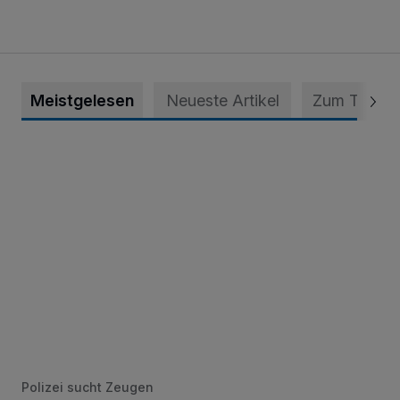
Meistgelesen
Neueste Artikel
Zum Thema
Krefeld: Mann attackiert Frau auf Spielplatz
Polizei sucht Zeugen