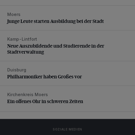
Moers
Junge Leute starten Ausbildung bei der Stadt
Junge Leute starten Ausbildung bei der Stadt
Kamp-Lintfort
Neue Auszubildende und Studierende in der Stadtverwaltu
Neue Auszubildende und Studierende in der
Stadtverwaltung
Duisburg
Philharmoniker haben Großes vor
Philharmoniker haben Großes vor
Kirchenkreis Moers
Ein offenes Ohr in schweren Zeiten
Ein offenes Ohr in schweren Zeiten
SOZIALE MEDIEN