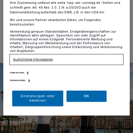
Ihre Zustimmung umfasst alle extra-tipp-am-sonntag.de-Seiten und
Duisburg
·
Jürgen Gersch und Christoph Schroer
schließt gem. Art. 49 Abs. 1 S. 1 lit. a DSGVO auch die
haben Venedig erfolgreich gerockt!
Datenverarbeitung außerhalb des EWR, z.B. in den USA ein.
Wir und unsere Partner verarbeiten Daten, um Folgendes
bereitzustellen:
Verwendung genauer Standortdaten. Endgeräteeigenschaften zur
Identifikation aktiv abfragen. Speichern von oder Zugriff auf
24.06.2026 , 10:59 Uhr
Eine Minute Lesezeit
Informationen auf einem Endgerät. Personalisierte Werbung und
Inhalte, Messung von Werbeleistung und der Performance von
Inhalten, Zielgruppenforschung sowie Entwicklung und Verbesserung
von Angeboten.
Ausführliche Informationen
Impressum
Datenschutz
Einstellungen oder
OK
Ablehnen