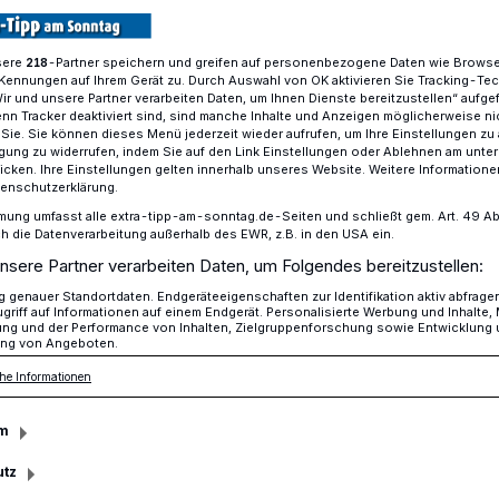
sere
-Partner speichern und greifen auf personenbezogene Daten wie Brows
218
Kennungen auf Ihrem Gerät zu. Durch Auswahl von OK aktivieren Sie Tracking-Te
-Markt auf dem Schillerplatz
Wir und unsere Partner verarbeiten Daten, um Ihnen Dienste bereitzustellen“ aufge
n Tracker deaktiviert sind, sind manche Inhalte und Anzeigen möglicherweise ni
r Sie. Sie können dieses Menü jederzeit wieder aufrufen, um Ihre Einstellungen zu
ligung zu widerrufen, indem Sie auf den Link Einstellungen oder Ablehnen am unte
icken. Ihre Einstellungen gelten innerhalb unseres Website. Weitere Informationen
-Markt auf dem Schillerplatz
tenschutzerklärung.
o Hollywood
mung umfasst alle extra-tipp-am-sonntag.de-Seiten und schließt gem. Art. 49 Abs. 
die Datenverarbeitung außerhalb des EWR, z.B. in den USA ein.
nsere Partner verarbeiten Daten, um Folgendes bereitzustellen:
genauer Standortdaten. Endgeräteeigenschaften zur Identifikation aktiv abfrage
 was? Nur noch siebenmal schlafen,
griff auf Informationen auf einem Endgerät. Personalisierte Werbung und Inhalte
ung und der Performance von Inhalten, Zielgruppenforschung sowie Entwicklung
 auf dem Schillerplatz – am Sonntag, 2.
ng von Angeboten.
d dieses Jahr als Hommage an die
he Informationen
sseurs WES ANDERSON, der unter anderem
ms“ berühmt ist. Warum WES und was
m
le, die es werden wollen? Der Extra-Tipp
utz
opel gefragt.