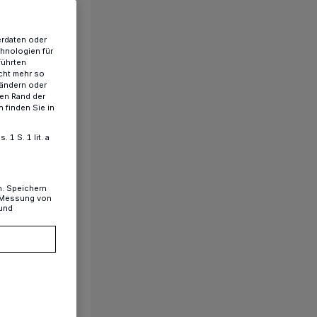
erdaten oder
chnologien für
führten
cht mehr so
 ändern oder
ren Rand der
 finden Sie in
1 S. 1 lit. a
n. Speichern
, Messung von
 und