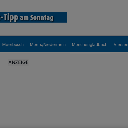
Meerbusch
Moers/Niederrhein
Mönchengladbach
Vierse