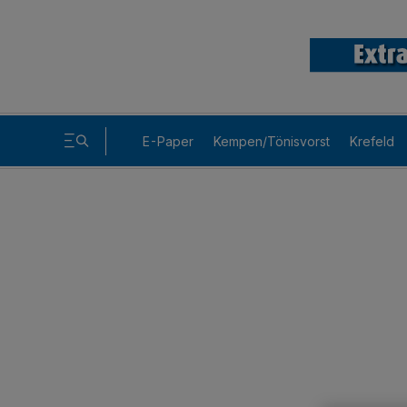
E-Paper
Kempen/Tönisvorst
Krefeld