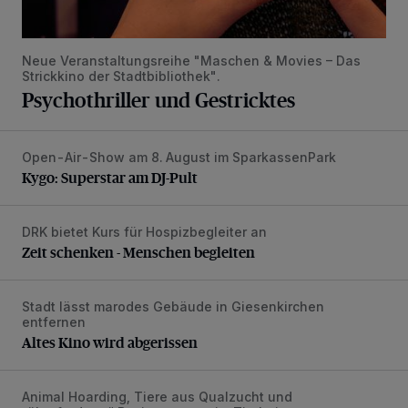
Neue Veranstaltungsreihe "Maschen & Movies – Das
Strickkino der Stadtbibliothek".
Psychothriller und Gestricktes
Open-Air-Show am 8. August im SparkassenPark
Kygo: Superstar am DJ-Pult
Kygo: Superstar am DJ-Pult
DRK bietet Kurs für Hospizbegleiter an
Zeit schenken - Menschen begleiten
Zeit schenken - Menschen begleiten
Stadt lässt marodes Gebäude in Giesenkirchen
Altes Kino wird abgerissen
entfernen
Altes Kino wird abgerissen
Animal Hoarding, Tiere aus Qualzucht und
Qualzucht – das ist nicht süß!