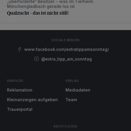
„überforderte“ Besitzer - was im Tierheim
Mönchengladbach gerade los ist
Qualzucht – das ist nicht süß!
SOZIALE MEDIEN
www.facebook.com/extratippamsonntag/
@extra_tipp_am_sonntag
SERVICES
VERLAG
Reklamation
Mediadaten
Kleinanzeigen aufgeben
Team
Trauerportal
RECHTLICHES