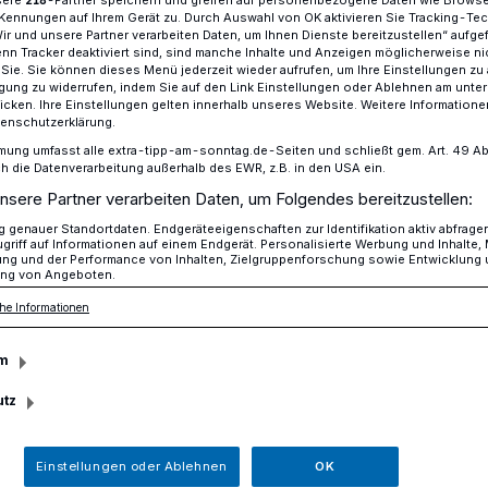
Kennungen auf Ihrem Gerät zu. Durch Auswahl von OK aktivieren Sie Tracking-Te
Wir und unsere Partner verarbeiten Daten, um Ihnen Dienste bereitzustellen“ aufge
n Tracker deaktiviert sind, sind manche Inhalte und Anzeigen möglicherweise ni
r Sie. Sie können dieses Menü jederzeit wieder aufrufen, um Ihre Einstellungen zu
O bringt Kinderbuch-Helden in Lank auf die Bühne
ligung zu widerrufen, indem Sie auf den Link Einstellungen oder Ablehnen am unte
icken. Ihre Einstellungen gelten innerhalb unseres Website. Weitere Informationen
tenschutzerklärung.
mung umfasst alle extra-tipp-am-sonntag.de-Seiten und schließt gem. Art. 49 Abs. 
die Datenverarbeitung außerhalb des EWR, z.B. in den USA ein.
nsere Partner verarbeiten Daten, um Folgendes bereitzustellen:
 – für die Olchis
genauer Standortdaten. Endgeräteeigenschaften zur Identifikation aktiv abfrage
griff auf Informationen auf einem Endgerät. Personalisierte Werbung und Inhalte
ung und der Performance von Inhalten, Zielgruppenforschung sowie Entwicklung
ng von Angeboten.
he Informationen
m
lchis: Wenn der Babysitter kommt“
aus Mülheim an der Ruhr am Sonntag, 27.
utz
m Wasserturm an der Rheinstraße 10 in
Einstellungen oder Ablehnen
OK