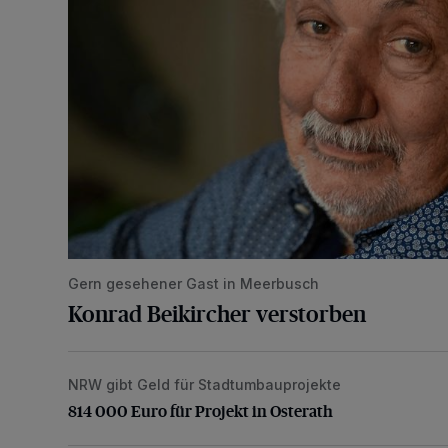
Gern gesehener Gast in Meerbusch
Konrad Beikircher verstorben
NRW gibt Geld für Stadtumbauprojekte
814 000 Euro für Projekt in Osterath
814 000 Euro für Projekt in Osterath