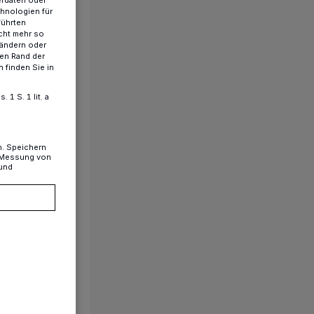
chnologien für
führten
cht mehr so
 ändern oder
ren Rand der
 finden Sie in
1 S. 1 lit. a
n. Speichern
, Messung von
 und