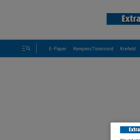
E-Paper
Kempen/Tönisvorst
Krefeld
Wir und un