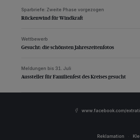
Sparbriefe: Zweite Phase vorgezogen
Rückenwind für Windkraft
Rückenwind für Windkraft
Wettbewerb
Gesucht: die schönsten Jahreszeitenfotos
Gesucht: die schönsten Jahreszeitenfotos
Meldungen bis 31. Juli
Aussteller für Familienfest des Kreises gesucht
Aussteller für Familienfest des Kreises gesucht
www.facebook.com/extrat
Reklamation
Kl