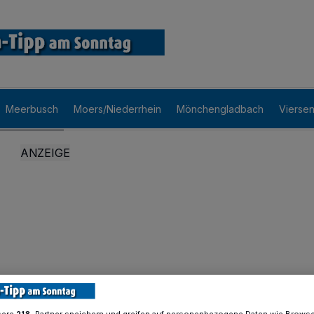
Meerbusch
Moers/Niederrhein
Mönchengladbach
Vierse
sere
-Partner speichern und greifen auf personenbezogene Daten wie Brows
218