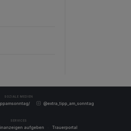
SOZIALE MEDIEN
ippamsonntag/
@extra_tipp_am_sonntag
SERVICES
einanzeigen aufgeben
Trauerportal