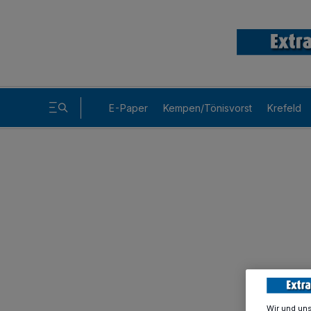
E-Paper
Kempen/Tönisvorst
Krefeld
Wir und un