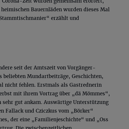
er Corona-Zeit wurden gemeinsam erörtert,
n heimischen Bauernläden wurden dieses Mal
 „Stammtischmanier“ erzählt und
ndere seit der Amtszeit von Vorgänger-
 beliebten Mundartbeiträge, Geschichten,
l nicht fehlen. Erstmals als Gastrednerin
Herbst mit ihrem Vortrag über „dä Mömmes“,
rn sehr gut ankam. Auswärtige Unterstützung
Fallack und Cziczkus vom „Börker“
es, der eine „Familienjeschichte“ und „Oss
rtrug. Die zwischenzeitlichen