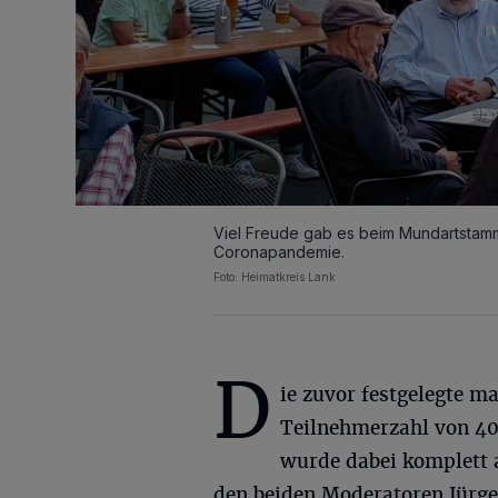
Viel Freude gab es beim Mundartstamm
Coronapandemie.
Foto: Heimatkreis Lank
D
ie zuvor festgelegte m
Teilnehmerzahl von 40
wurde dabei komplett 
den beiden Moderatoren Jürge