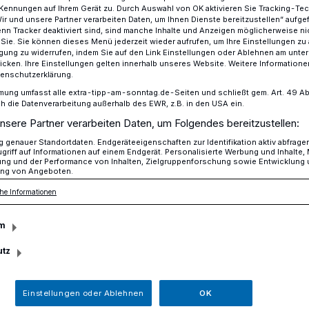
Kennungen auf Ihrem Gerät zu. Durch Auswahl von OK aktivieren Sie Tracking-Te
Wir und unsere Partner verarbeiten Daten, um Ihnen Dienste bereitzustellen“ aufge
n Tracker deaktiviert sind, sind manche Inhalte und Anzeigen möglicherweise ni
r Sie. Sie können dieses Menü jederzeit wieder aufrufen, um Ihre Einstellungen zu
ligung zu widerrufen, indem Sie auf den Link Einstellungen oder Ablehnen am unte
tisch Lank traf sich jetzt wieder
icken. Ihre Einstellungen gelten innerhalb unseres Website. Weitere Informationen
tenschutzerklärung.
mung umfasst alle extra-tipp-am-sonntag.de-Seiten und schließt gem. Art. 49 Abs. 
die Datenverarbeitung außerhalb des EWR, z.B. in den USA ein.
nsere Partner verarbeiten Daten, um Folgendes bereitzustellen:
der Mundart
genauer Standortdaten. Endgeräteeigenschaften zur Identifikation aktiv abfrage
griff auf Informationen auf einem Endgerät. Personalisierte Werbung und Inhalte
ung und der Performance von Inhalten, Zielgruppenforschung sowie Entwicklung
ng von Angeboten.
he Informationen
m
atiger Corona-bedingter Zwangspause
 erstmals wieder zum Mundartstammtisch
utz
m geladen.
Einstellungen oder Ablehnen
OK