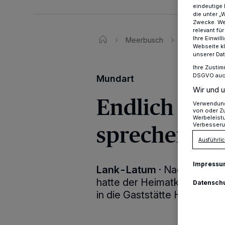
eindeutige 
die unter „
Zwecke. Wen
relevant fü
Ihre Einwil
Meerbusch
Mundartstamm
Webseite kl
unserer Da
Ihre Zustim
DSGVO auch 
Mundart
Wir und u
Endlich wie
Verwendung 
von oder Zu
Werbeleist
sprechen
Verbesseru
Ausführlic
Impressu
Lank-Latum
·
Nach 18-mon
hatte der Heimatkreis Lank
Datensch
in die Gaststätte Haus Latu