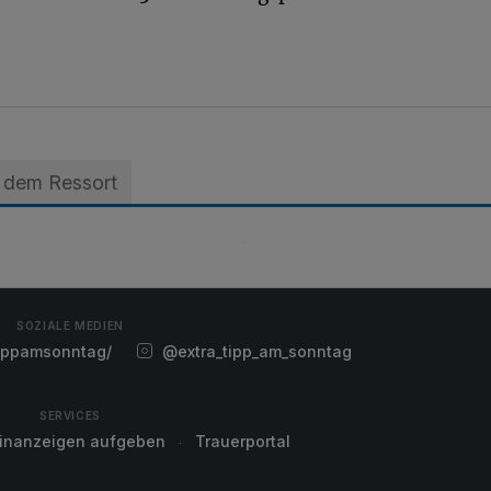
 dem Ressort
SOZIALE MEDIEN
ippamsonntag/
@extra_tipp_am_sonntag
SERVICES
einanzeigen aufgeben
Trauerportal