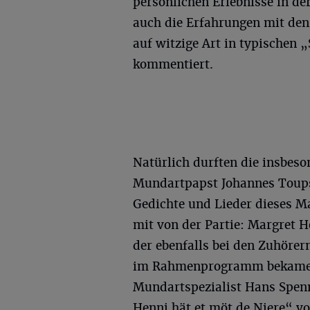
persönlichen Erlebnisse in d
auch die Erfahrungen mit de
auf witzige Art in typischen
kommentiert.
Natürlich durften die insbeso
Mundartpapst Johannes Toups
Gedichte und Lieder dieses Ma
mit von der Partie: Margret 
der ebenfalls bei den Zuhöre
im Rahmenprogramm bekamen 
Mundartspezialist Hans Spenn
Henni hät et möt de Niere“ vo