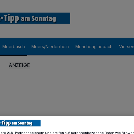
Meerbusch
Moers/Niederrhein
Mönchengladbach
Vierse
sere
-Partner speichern und greifen auf personenbezogene Daten wie Brows
218