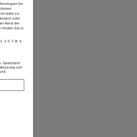
chnologien für
führten
cht mehr so
 ändern oder
ren Rand der
 finden Sie in
1 S. 1 lit. a
n. Speichern
, Messung von
 und