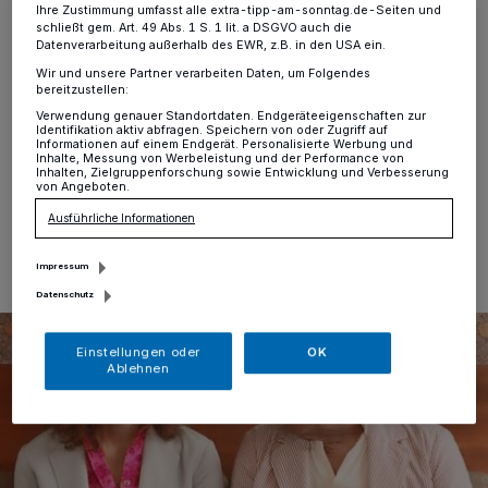
Lebensfreude
Ihre Zustimmung umfasst alle extra-tipp-am-sonntag.de-Seiten und
schließt gem. Art. 49 Abs. 1 S. 1 lit. a DSGVO auch die
Datenverarbeitung außerhalb des EWR, z.B. in den USA ein.
Lank
·
Das Kino im Forum Wasserturm an der
Wir und unsere Partner verarbeiten Daten, um Folgendes
Rheinstraße in Lank zeigt am Dienstag, 7. Juli, um 20
bereitzustellen:
Uhr die Komödie „Ticket ins Leben“ (FSK12/91
Verwendung genauer Standortdaten. Endgeräteeigenschaften zur
Minuten).
Identifikation aktiv abfragen. Speichern von oder Zugriff auf
Informationen auf einem Endgerät. Personalisierte Werbung und
Inhalte, Messung von Werbeleistung und der Performance von
Inhalten, Zielgruppenforschung sowie Entwicklung und Verbesserung
von Angeboten.
06.07.2026 , 10:00 Uhr
Eine Minute Lesezeit
Ausführliche Informationen
Impressum
Datenschutz
Einstellungen oder
OK
Ablehnen