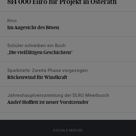
814 000 Euro für Projekt in Osterath
Kino
Im Angesicht des Bösen
Im Angesicht des Bösen
Schüler schreiben ein Buch
„Die vielfältigen Geschichten“
„Die vielfältigen Geschichten“
Sparbriefe: Zweite Phase vorgezogen
Rückenwind für Windkraft
Rückenwind für Windkraft
Jahreshauptversammlung der DLRG Meerbusch
André Hoffleit ist neuer Vorsitzender
André Hoffleit ist neuer Vorsitzender
SOZIALE MEDIEN