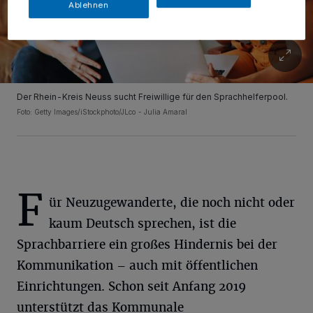
Ablehnen
Der Rhein-Kreis Neuss sucht Freiwillige für den Sprachhelferpool.
Foto: Getty Images/iStockphoto/JLco - Julia Amaral
F
ür Neuzugewanderte, die noch nicht oder
kaum Deutsch sprechen, ist die
Sprachbarriere ein großes Hindernis bei der
Kommunikation – auch mit öffentlichen
Einrichtungen. Schon seit Anfang 2019
unterstützt das Kommunale