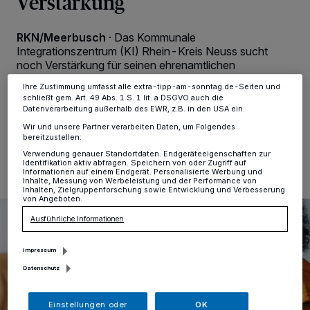
Verstärkung
Zwecke. Wenn Tracker deaktiviert sind, sind manche Inhalte und
Anzeigen möglicherweise nicht mehr so relevant für Sie. Sie können
dieses Menü jederzeit wieder aufrufen, um Ihre Einstellungen zu
RKN/Meerbusch
·
Das Kommunale
ändern oder Ihre Einwilligung zu widerrufen, indem Sie auf den Link
Einstellungen oder Ablehnen am unteren Rand der Webseite klicken.
Integrationszentrum (KI) Rhein-Kreis Neuss sucht
Ihre Einstellungen gelten innerhalb unseres Website. Weitere
noch Verstärkung für seinen ehrenamtlichen
Informationen finden Sie in unserer Datenschutzerklärung.
Sprachhelferpool.
Ihre Zustimmung umfasst alle extra-tipp-am-sonntag.de-Seiten und
schließt gem. Art. 49 Abs. 1 S. 1 lit. a DSGVO auch die
Datenverarbeitung außerhalb des EWR, z.B. in den USA ein.
Wir und unsere Partner verarbeiten Daten, um Folgendes
30.05.2026 , 10:00 Uhr
Eine Minute Lesezeit
bereitzustellen:
Verwendung genauer Standortdaten. Endgeräteeigenschaften zur
Identifikation aktiv abfragen. Speichern von oder Zugriff auf
Informationen auf einem Endgerät. Personalisierte Werbung und
Inhalte, Messung von Werbeleistung und der Performance von
Inhalten, Zielgruppenforschung sowie Entwicklung und Verbesserung
von Angeboten.
Ausführliche Informationen
Impressum
Datenschutz
Einstellungen oder
OK