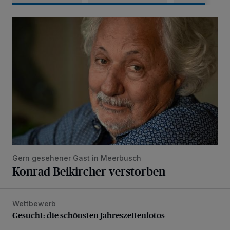
Konrad Beikircher verstorben
Gern gesehener Gast in Meerbusch
Konrad Beikircher verstorben
Wettbewerb
Gesucht: die schönsten Jahreszeitenfotos
Gesucht: die schönsten Jahreszeitenfotos