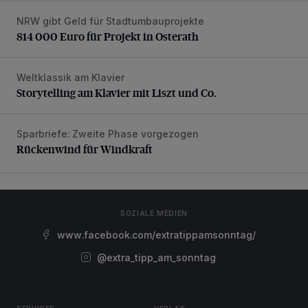
NRW gibt Geld für Stadtumbauprojekte
814 000 Euro für Projekt in Osterath
814 000 Euro für Projekt in Osterath
Weltklassik am Klavier
Storytelling am Klavier mit Liszt und Co.
Storytelling am Klavier mit Liszt und Co.
Sparbriefe: Zweite Phase vorgezogen
Rückenwind für Windkraft
Rückenwind für Windkraft
SOZIALE MEDIEN
www.facebook.com/extratippamsonntag/
@extra_tipp_am_sonntag