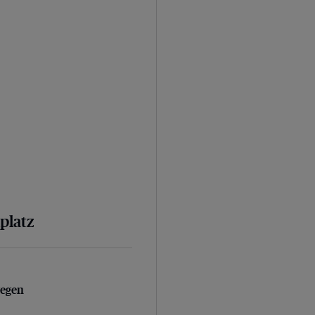
platz
egen Vollstreckungsbeamte
gegen