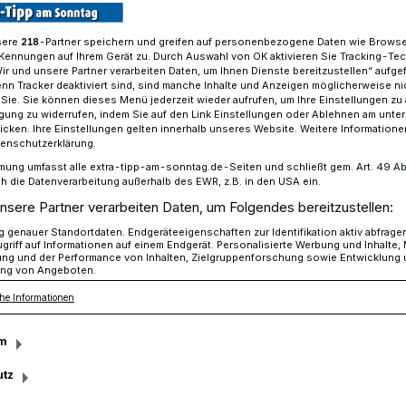
sere
-Partner speichern und greifen auf personenbezogene Daten wie Brows
218
Kennungen auf Ihrem Gerät zu. Durch Auswahl von OK aktivieren Sie Tracking-Te
aus Thüllen - Ihr Hyundai-Vertragshändler in und um Krefeld
Wir und unsere Partner verarbeiten Daten, um Ihnen Dienste bereitzustellen“ aufge
n Tracker deaktiviert sind, sind manche Inhalte und Anzeigen möglicherweise ni
r Sie. Sie können dieses Menü jederzeit wieder aufrufen, um Ihre Einstellungen zu
ligung zu widerrufen, indem Sie auf den Link Einstellungen oder Ablehnen am unte
icken. Ihre Einstellungen gelten innerhalb unseres Website. Weitere Informationen
tenschutzerklärung.
mung umfasst alle extra-tipp-am-sonntag.de-Seiten und schließt gem. Art. 49 Abs. 
Vertragshändler in
die Datenverarbeitung außerhalb des EWR, z.B. in den USA ein.
nsere Partner verarbeiten Daten, um Folgendes bereitzustellen:
eld
genauer Standortdaten. Endgeräteeigenschaften zur Identifikation aktiv abfrage
griff auf Informationen auf einem Endgerät. Personalisierte Werbung und Inhalte
ung und der Performance von Inhalten, Zielgruppenforschung sowie Entwicklung
ng von Angeboten.
he Informationen
n des Autohauses Thüllen reicht bis ins
öffnete in Aachen der erste Betrieb.
m
en zu einer modernen Autohausgruppe
hüllen als Hyundai-Vertragshändler mit
utz
auch am Niederrhein vertreten. Der