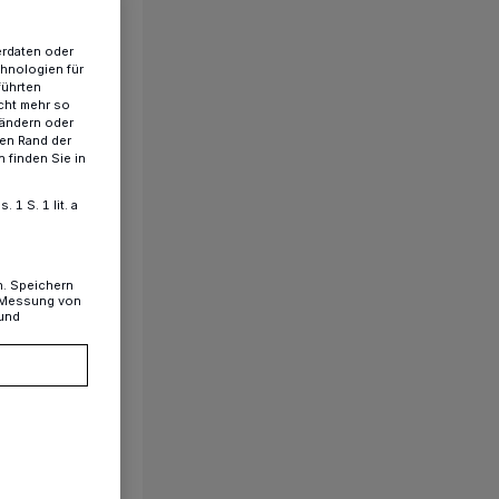
erdaten oder
chnologien für
führten
cht mehr so
 ändern oder
ren Rand der
 finden Sie in
1 S. 1 lit. a
n. Speichern
, Messung von
 und