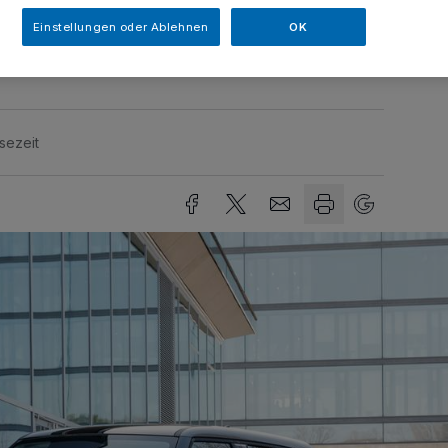
der Kölner Straße. Weitere niederrheinische
Einstellungen oder Ablehnen
OK
 Kempen und in Moers.
sezeit