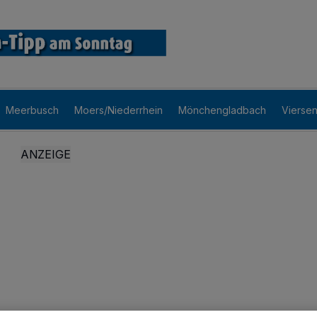
Meerbusch
Moers/Niederrhein
Mönchengladbach
Vierse