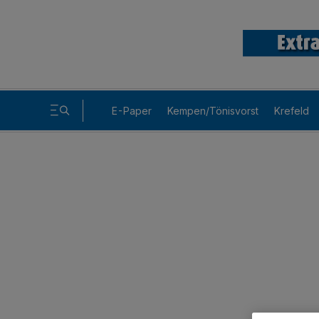
E-Paper
Kempen/Tönisvorst
Krefeld