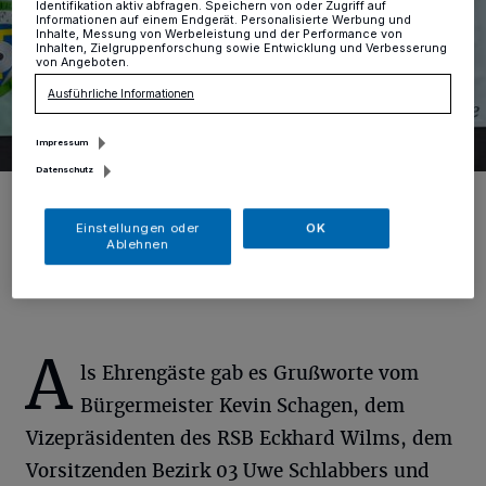
Identifikation aktiv abfragen. Speichern von oder Zugriff auf
Informationen auf einem Endgerät. Personalisierte Werbung und
Inhalte, Messung von Werbeleistung und der Performance von
Inhalten, Zielgruppenforschung sowie Entwicklung und Verbesserung
von Angeboten.
Ausführliche Informationen
Impressum
Datenschutz
Bürgermeister Kevin Schagen und der 1. Vorsitzende des SFT, Lars
Kuhlenschmidt, beim Jubiläumsempfang.
Einstellungen oder
OK
Foto: Schießfreunde-Freischütz-Tell 1926 St. Tönis e.V./stefan fahl
Ablehnen
A
ls Ehrengäste gab es Grußworte vom
Bürgermeister Kevin Schagen, dem
Vizepräsidenten des RSB Eckhard Wilms, dem
Vorsitzenden Bezirk 03 Uwe Schlabbers und