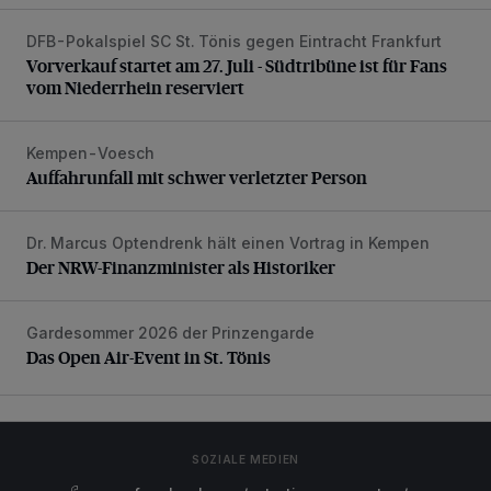
DFB-Pokalspiel SC St. Tönis gegen Eintracht Frankfurt
Vorverkauf startet am 27. Juli - Südtribüne ist für Fans vom
Vorverkauf startet am 27. Juli - Südtribüne ist für Fans
vom Niederrhein reserviert
Kempen-Voesch
Auffahrunfall mit schwer verletzter Person
Auffahrunfall mit schwer verletzter Person
Dr. Marcus Optendrenk hält einen Vortrag in Kempen
Der NRW-Finanzminister als Historiker
Der NRW-Finanzminister als Historiker
Gardesommer 2026 der Prinzengarde
Das Open Air-Event in St. Tönis
Das Open Air-Event in St. Tönis
SOZIALE MEDIEN