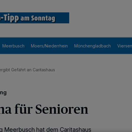
Meerbusch
Moers/Niederrhein
Mönchengladbach
Vierse
rgibt Gefährt an Caritashaus
ung
ha für Senioren
ng Meerbusch hat dem Caritashaus