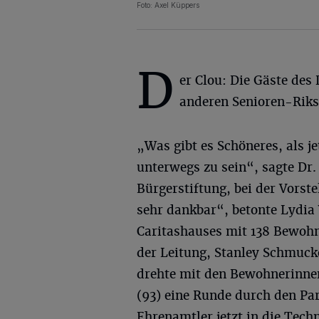
Foto: Axel Küppers
D
er Clou: Die Gäste des 
anderen Senioren-Riks
„Was gibt es Schöneres, als je
unterwegs zu sein“, sagte Dr.
Bürgerstiftung, bei der Vorst
sehr dankbar“, betonte Lydia 
Caritashauses mit 138 Bewohn
der Leitung, Stanley Schmucke
drehte mit den Bewohnerinnen
(93) eine Runde durch den Pa
Ehrenamtler jetzt in die Tech