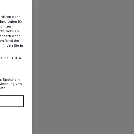
erdaten oder
chnologien für
führten
cht mehr so
 ändern oder
ren Rand der
 finden Sie in
1 S. 1 lit. a
n. Speichern
, Messung von
 und