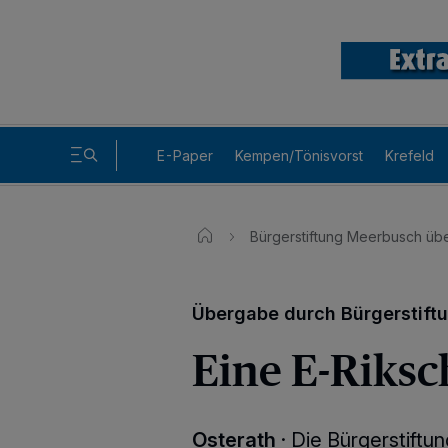
E-Paper
Kempen/Tönisvorst
Krefeld
Bürgerstiftung Meerbusch übe
Übergabe durch Bürgerstift
Eine E-Riksc
Osterath
·
Die Bürgerstiftu