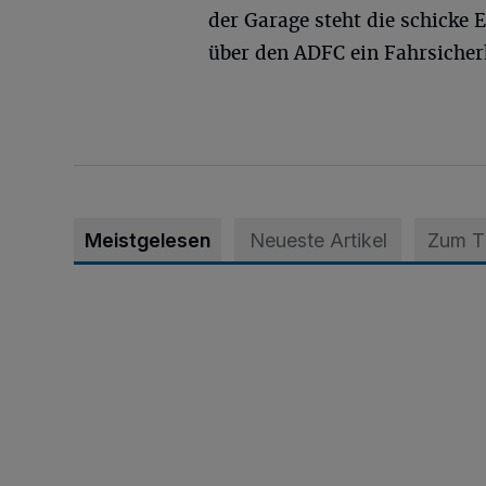
der Garage steht die schicke E
über den ADFC ein Fahrsicherh
Meistgelesen
Neueste Artikel
Zum 
Krefeld: Mann attackiert Frau auf Spielplatz