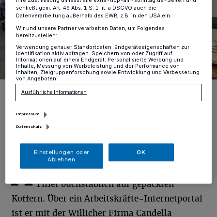
Ihre Zustimmung umfasst alle extra-tipp-am-sonntag.de-Seiten und
schließt gem. Art. 49 Abs. 1 S. 1 lit. a DSGVO auch die
Datenverarbeitung außerhalb des EWR, z.B. in den USA ein.
Wir und unsere Partner verarbeiten Daten, um Folgendes
bereitzustellen:
Verwendung genauer Standortdaten. Endgeräteeigenschaften zur
Identifikation aktiv abfragen. Speichern von oder Zugriff auf
Informationen auf einem Endgerät. Personalisierte Werbung und
Inhalte, Messung von Werbeleistung und der Performance von
Inhalten, Zielgruppenforschung sowie Entwicklung und Verbesserung
von Angeboten.
Candella-Geschäftsführer Martin Mooz ärgert sich: Der neue
Ausführliche Informationen
Mitarbeiter Ayoub Goutou existiert vorerst nur digital.
Foto: RBAV/Kellys Grammatikou
Impressum
Datenschutz
Einstellungen oder
OK
Ablehnen
A
youb Goutou sitzt im marokkanischen
Tiflet buchstäblich auf gepackten
Koffern. Über ein Arbeitskräfte-Internetportal
ist er mit der Willicher Firma Candella