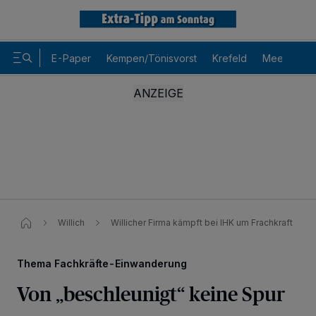
E-Paper
Kempen/Tönisvorst
Krefeld
Meerbusch
Willich
Willicher Firma kämpft bei IHK um Frachkraft
Thema Fachkräfte-Einwanderung
Von „beschleunigt“ keine Spur