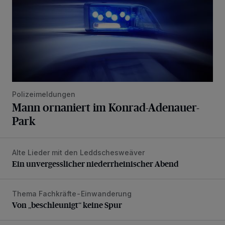
Polizeimeldungen
Mann ornaniert im Konrad-Adenauer-
Park
Alte Lieder mit den Leddschesweäver
Ein unvergesslicher niederrheinischer Abend
Ein unvergesslicher niederrheinischer Abend
Thema Fachkräfte-Einwanderung
Von „beschleunigt“ keine Spur
Von „beschleunigt“ keine Spur