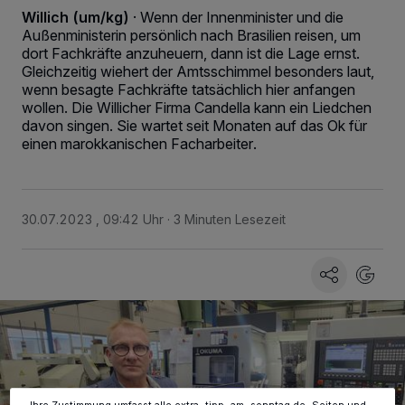
Willich (um/kg)
·
Wenn der Innenminister und die
Außenministerin persönlich nach Brasilien reisen, um
dort Fachkräfte anzuheuern, dann ist die Lage ernst.
Gleichzeitig wiehert der Amtsschimmel besonders laut,
wenn besagte Fachkräfte tatsächlich hier anfangen
wollen. Die Willicher Firma Candella kann ein Liedchen
davon singen. Sie wartet seit Monaten auf das Ok für
einen marokkanischen Facharbeiter.
30.07.2023 , 09:42 Uhr
3 Minuten Lesezeit
Wir und unsere
-Partner speichern und greifen auf
218
personenbezogene Daten wie Browserdaten oder eindeutige
Kennungen auf Ihrem Gerät zu. Durch Auswahl von OK aktivieren Sie
Tracking-Technologien für die unter „Wir und unsere Partner
verarbeiten Daten, um Ihnen Dienste bereitzustellen“ aufgeführten
Zwecke. Wenn Tracker deaktiviert sind, sind manche Inhalte und
Anzeigen möglicherweise nicht mehr so relevant für Sie. Sie können
dieses Menü jederzeit wieder aufrufen, um Ihre Einstellungen zu
ändern oder Ihre Einwilligung zu widerrufen, indem Sie auf den Link
Einstellungen oder Ablehnen am unteren Rand der Webseite klicken.
Ihre Einstellungen gelten innerhalb unseres Website. Weitere
Informationen finden Sie in unserer Datenschutzerklärung.