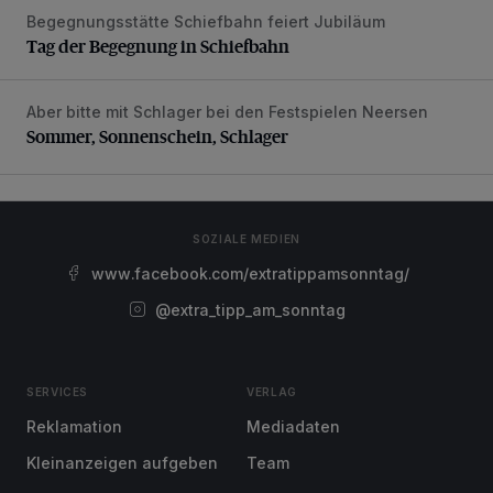
Begegnungsstätte Schiefbahn feiert Jubiläum
Tag der Begegnung in Schiefbahn
Tag der Begegnung in Schiefbahn
Aber bitte mit Schlager bei den Festspielen Neersen
Sommer, Sonnenschein, Schlager
Sommer, Sonnenschein, Schlager
SOZIALE MEDIEN
www.facebook.com/extratippamsonntag/
@extra_tipp_am_sonntag
SERVICES
VERLAG
Reklamation
Mediadaten
Kleinanzeigen aufgeben
Team