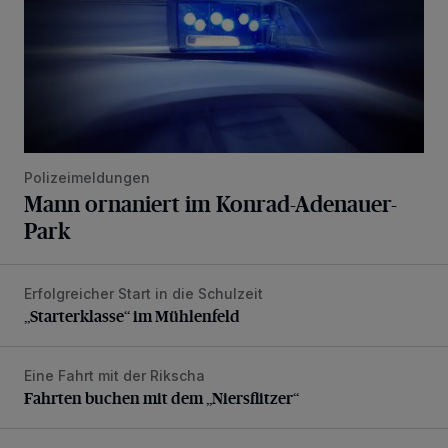
Polizeimeldungen
Mann ornaniert im Konrad-Adenauer-
Park
Erfolgreicher Start in die Schulzeit
„Starterklasse“ im Mühlenfeld
„Starterklasse“ im Mühlenfeld
Eine Fahrt mit der Rikscha
Fahrten buchen mit dem „Niersflitzer“
Fahrten buchen mit dem „Niersflitzer“