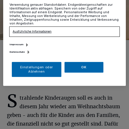
Verwendung genauer Standortdaten. Endgeräteeigenschaften zur
Identifikation aktiv abfragen. Speichern von oder Zugriff auf
Informationen auf einem Endgerät. Personalisierte Werbung und
Inhalte, Messung von Werbeleistung und der Performance von
Inhalten, Zielgruppenforschung sowie Entwicklung und Verbesserung
von Angeboten.
Ausführliche Informationen
Impressum
Gehen diesmal ganz neue Wege: Melina Friederich (rechts) und
Angelika Uth-Flatow bieten den Weihnachtswunschbaum diesmal
Datenschutz
zusätzlich digital an.
Foto: Grammatikou
Einstellungen oder
OK
Ablehnen
S
trahlende Kinderaugen soll es auch in
diesem Jahr wieder am Weihnachtsbaum
geben - auch für die Kinder aus den Familien,
die finanziell nicht so gut gestellt sind. Dafür