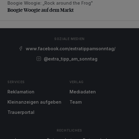
Boogie Woogie: „Rock around the Frog"
Boogie Woogie auf dem Markt
Boogie Woogie auf dem Markt
SOZIALE MEDIEN
www.facebook.com/extratippamsonntag/
@extra_tipp_am_sonntag
SERVICES
VERLAG
Reklamation
Mediadaten
Kleinanzeigen aufgeben
Team
Trauerportal
RECHTLICHES