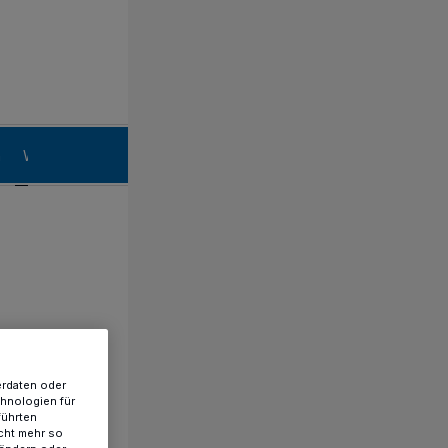
n
Willich
erdaten oder
chnologien für
führten
cht mehr so