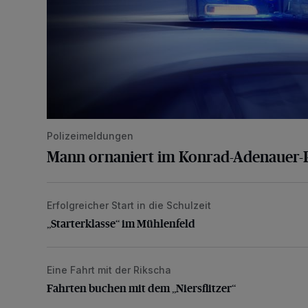
Polizeimeldungen
Mann ornaniert im Konrad-Adenauer-
Erfolgreicher Start in die Schulzeit
„Starterklasse“ im Mühlenfeld
„Starterklasse“ im Mühlenfeld
Eine Fahrt mit der Rikscha
Fahrten buchen mit dem „Niersflitzer“
Fahrten buchen mit dem „Niersflitzer“