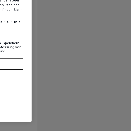
 ändern oder
ren Rand der
 finden Sie in
1 S. 1 lit. a
n. Speichern
, Messung von
 und