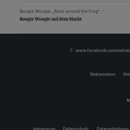
Boogie Woogie: „Rock around the Frog"
Boogie Woogie auf dem Markt
Boogie Woogie auf dem Markt
www.facebook.com/extrat
Reklamation
Kl
M
Impressum
Datenschutz
Datenerhebung