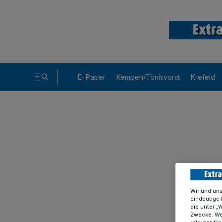
E-Paper
Kempen/Tönisvorst
Krefeld
Wir und un
eindeutige 
die unter „
Zwecke. Wen