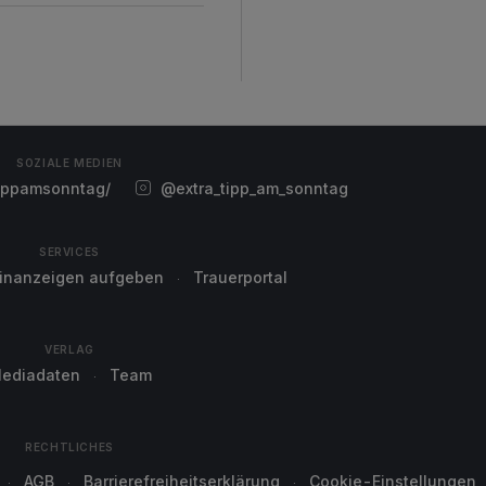
SOZIALE MEDIEN
ippamsonntag/
@extra_tipp_am_sonntag
SERVICES
einanzeigen aufgeben
Trauerportal
VERLAG
ediadaten
Team
RECHTLICHES
AGB
Barrierefreiheitserklärung
Cookie-Einstellungen