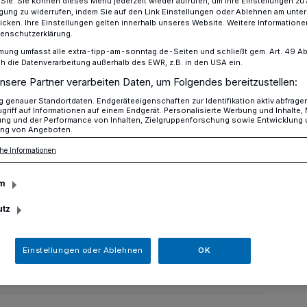
r Sie. Sie können dieses Menü jederzeit wieder aufrufen, um Ihre Einstellungen zu
ligung zu widerrufen, indem Sie auf den Link Einstellungen oder Ablehnen am unte
icken. Ihre Einstellungen gelten innerhalb unseres Website. Weitere Informationen
tenschutzerklärung.
mung umfasst alle extra-tipp-am-sonntag.de-Seiten und schließt gem. Art. 49 Abs. 
übergang Süchtelner Straße.
die Datenverarbeitung außerhalb des EWR, z.B. in den USA ein.
nsere Partner verarbeiten Daten, um Folgendes bereitzustellen:
genauer Standortdaten. Endgeräteeigenschaften zur Identifikation aktiv abfrage
griff auf Informationen auf einem Endgerät. Personalisierte Werbung und Inhalte
ung und der Performance von Inhalten, Zielgruppenforschung sowie Entwicklung
ng von Angeboten.
und per Rad rüber
he Informationen
m
errt werden muss der Bahnübergang an
bereits Mitte Oktober finden dort Arbeiten
utz
gang für PKW von Freitag, 18. November,
 20 Uhr gesperrt.
Einstellungen oder Ablehnen
OK