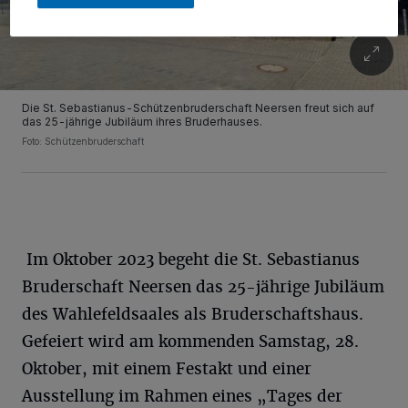
Die St. Sebastianus-Schützenbruderschaft Neersen freut sich auf
das 25-jährige Jubiläum ihres Bruderhauses.
Foto: Schützenbruderschaft
Im Oktober 2023 begeht die St. Sebastianus
Bruderschaft Neersen das 25-jährige Jubiläum
des Wahlefeldsaales als Bruderschaftshaus.
Gefeiert wird am kommenden Samstag, 28.
Oktober, mit einem Festakt und einer
Ausstellung im Rahmen eines „Tages der