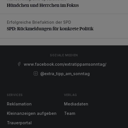
Hündchen und Herrchen im Fokus
Erfolgreiche Briefaktion der SPD
SPD: Rückmeldungen für konkrete Politik
SPD: Rückmeldungen für konkrete Politik
SOZIALE MEDIEN
www.facebook.com/extratippamsonntag/
@extra_tipp_am_sonntag
SERVICES
VERLAG
Reklamation
Mediadaten
Kleinanzeigen aufgeben
Team
Trauerportal