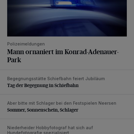
Polizeimeldungen
Mann ornaniert im Konrad-Adenauer-
Park
Begegnungsstätte Schiefbahn feiert Jubiläum
Tag der Begegnung in Schiefbahn
Tag der Begegnung in Schiefbahn
Aber bitte mit Schlager bei den Festspielen Neersen
Sommer, Sonnenschein, Schlager
Sommer, Sonnenschein, Schlager
Niederheider Hobbyfotograf hat sich auf
Hündchen und Herrchen im Fokus
Hundefotografie spezialisiert