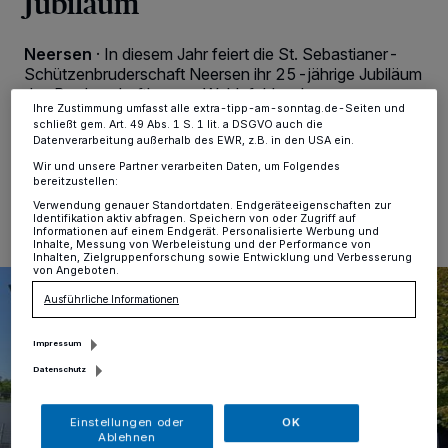
Jubiläum
Anzeigen möglicherweise nicht mehr so relevant für Sie. Sie können
dieses Menü jederzeit wieder aufrufen, um Ihre Einstellungen zu
ändern oder Ihre Einwilligung zu widerrufen, indem Sie auf den Link
Neersen
·
In diesem Jahr feiert die St. Sebastianer-
Einstellungen oder Ablehnen am unteren Rand der Webseite klicken.
Ihre Einstellungen gelten innerhalb unseres Website. Weitere
Schützenbruderschaft Neersen ihr 25-jährige Jubiläum
Informationen finden Sie in unserer Datenschutzerklärung.
des Bruderschafthauses Wahlefeldsaal.
Ihre Zustimmung umfasst alle extra-tipp-am-sonntag.de-Seiten und
schließt gem. Art. 49 Abs. 1 S. 1 lit. a DSGVO auch die
Datenverarbeitung außerhalb des EWR, z.B. in den USA ein.
Wir und unsere Partner verarbeiten Daten, um Folgendes
19.10.2023 , 11:45 Uhr
Eine Minute Lesezeit
bereitzustellen:
Verwendung genauer Standortdaten. Endgeräteeigenschaften zur
Identifikation aktiv abfragen. Speichern von oder Zugriff auf
Informationen auf einem Endgerät. Personalisierte Werbung und
Inhalte, Messung von Werbeleistung und der Performance von
Inhalten, Zielgruppenforschung sowie Entwicklung und Verbesserung
von Angeboten.
Ausführliche Informationen
Impressum
Datenschutz
Einstellungen oder
OK
Ablehnen