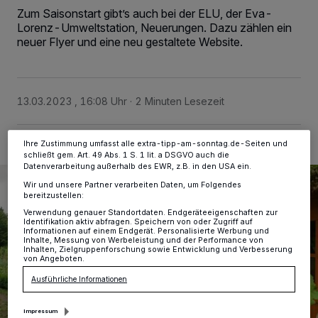
Wir und unsere
-Partner speichern und greifen auf
218
Zum Saisonstart gibt’s auch bei der ELU, der Eva-
personenbezogene Daten wie Browserdaten oder eindeutige
Kennungen auf Ihrem Gerät zu. Durch Auswahl von OK aktivieren Sie
Lorenz-Umweltstation, Neuerungen. Dazu zählen ein
Tracking-Technologien für die unter „Wir und unsere Partner
neuer Flyer und eine neu gestaltete Website.
verarbeiten Daten, um Ihnen Dienste bereitzustellen“ aufgeführten
Zwecke. Wenn Tracker deaktiviert sind, sind manche Inhalte und
Anzeigen möglicherweise nicht mehr so relevant für Sie. Sie können
dieses Menü jederzeit wieder aufrufen, um Ihre Einstellungen zu
ändern oder Ihre Einwilligung zu widerrufen, indem Sie auf den Link
13.03.2023 , 16:08 Uhr
2 Minuten Lesezeit
Einstellungen oder Ablehnen am unteren Rand der Webseite klicken.
Ihre Einstellungen gelten innerhalb unseres Website. Weitere
Informationen finden Sie in unserer Datenschutzerklärung.
Ihre Zustimmung umfasst alle extra-tipp-am-sonntag.de-Seiten und
schließt gem. Art. 49 Abs. 1 S. 1 lit. a DSGVO auch die
Datenverarbeitung außerhalb des EWR, z.B. in den USA ein.
Wir und unsere Partner verarbeiten Daten, um Folgendes
bereitzustellen:
Verwendung genauer Standortdaten. Endgeräteeigenschaften zur
Identifikation aktiv abfragen. Speichern von oder Zugriff auf
Informationen auf einem Endgerät. Personalisierte Werbung und
Inhalte, Messung von Werbeleistung und der Performance von
Inhalten, Zielgruppenforschung sowie Entwicklung und Verbesserung
von Angeboten.
Ausführliche Informationen
Impressum