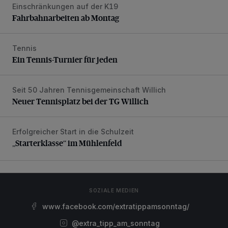
Einschränkungen auf der K19
Fahrbahnarbeiten ab Montag
Fahrbahnarbeiten ab Montag
Tennis
Ein Tennis-Turnier für jeden
Ein Tennis-Turnier für jeden
Seit 50 Jahren Tennisgemeinschaft Willich
Neuer Tennisplatz bei der TG Willich
Neuer Tennisplatz bei der TG Willich
Erfolgreicher Start in die Schulzeit
„Starterklasse“ im Mühlenfeld
„Starterklasse“ im Mühlenfeld
SOZIALE MEDIEN
www.facebook.com/extratippamsonntag/
@extra_tipp_am_sonntag