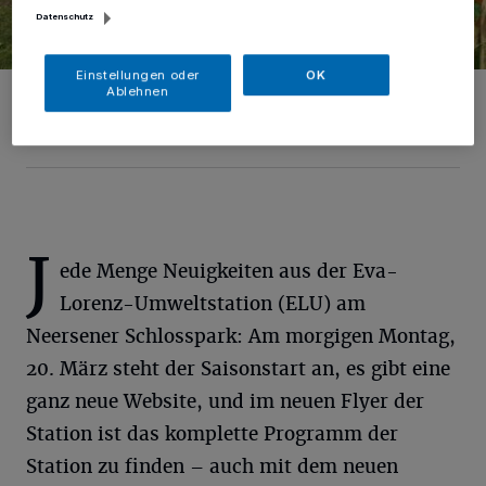
Datenschutz
Einstellungen oder
OK
Auch für dieses Jahr gibt es wieder ein tolles Programm rund um
Ablehnen
Natur und Naturschutz an der Eva-Lorenz-Umweltstation.
Foto: Stadt Willich
J
ede Menge Neuigkeiten aus der Eva-
Lorenz-Umweltstation (ELU) am
Neersener Schlosspark: Am morgigen Montag,
20. März steht der Saisonstart an, es gibt eine
ganz neue Website, und im neuen Flyer der
Station ist das komplette Programm der
Station zu finden – auch mit dem neuen