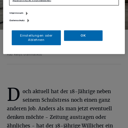
Ausführliche Informationen
Impressum
Datenschutz
Henry K. aus Willich ist ein echter Sneaker-Fan. Vor allem der Nike
Einstellungen oder
OK
Air Jordan I in der Farbe „Chicago“ (rechts) und der Nike Air Yeezy I
Ablehnen
in der Farbe „Zen grey“ sind aktuell seine teuersten Schuhe. Foto:
Grammatikou
Foto: Kellys Grammatikou
D
och aktuell hat der 18-Jährige neben
seinem Schulstress noch einen ganz
anderen Job. Anders als man jetzt eventuell
denken möchte - Zeitung austragen oder
ähnliches - hat der 18-jährige Willicher ein