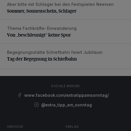
Aber bitte mit Schlager bei den Festspielen Neersen
Sommer, Sonnenschein, Schlager
Sommer, Sonnenschein, Schlager
Thema Fachkräfte-Einwanderung
Von „beschleunigt“ keine Spur
Von „beschleunigt“ keine Spur
Begegnungsstätte Schiefbahn feiert Jubiläum
Tag der Begegnung in Schiefbahn
Tag der Begegnung in Schiefbahn
SOZIALE MEDIEN
www.facebook.com/extratippamsonntag/
@extra_tipp_am_sonntag
SERVICES
VERLAG