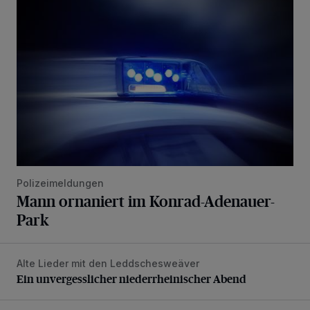
Mann ornaniert im Konrad-Adenauer-Park
Polizeimeldungen
Mann ornaniert im Konrad-Adenauer-
Park
Alte Lieder mit den Leddschesweäver
Ein unvergesslicher niederrheinischer Abend
Ein unvergesslicher niederrheinischer Abend