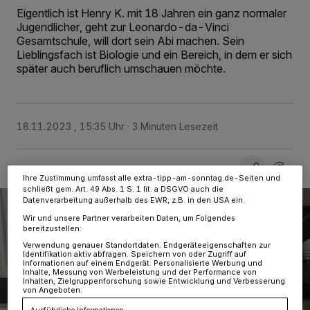
Eigentlich ist Henry K. mit 18 Jahren ein ganz normaler
Jugendlicher, geht zur Leonardo-da-Vinci
Gesamtschule, will dort sein Abi machen. Sein
Wir und unsere
-Partner speichern und greifen auf
218
personenbezogene Daten wie Browserdaten oder eindeutige
Lieblingsfach ist Biologie und ein Bereich, in dem er sich
Kennungen auf Ihrem Gerät zu. Durch Auswahl von OK aktivieren Sie
später auch beruflich umschauen möchte.
Tracking-Technologien für die unter „Wir und unsere Partner
verarbeiten Daten, um Ihnen Dienste bereitzustellen“ aufgeführten
Zwecke. Wenn Tracker deaktiviert sind, sind manche Inhalte und
Anzeigen möglicherweise nicht mehr so relevant für Sie. Sie können
dieses Menü jederzeit wieder aufrufen, um Ihre Einstellungen zu
18.11.2023 , 15:35 Uhr
3 Minuten Lesezeit
ändern oder Ihre Einwilligung zu widerrufen, indem Sie auf den Link
Einstellungen oder Ablehnen am unteren Rand der Webseite klicken.
Ihre Einstellungen gelten innerhalb unseres Website. Weitere
Informationen finden Sie in unserer Datenschutzerklärung.
Ihre Zustimmung umfasst alle extra-tipp-am-sonntag.de-Seiten und
schließt gem. Art. 49 Abs. 1 S. 1 lit. a DSGVO auch die
Datenverarbeitung außerhalb des EWR, z.B. in den USA ein.
Wir und unsere Partner verarbeiten Daten, um Folgendes
bereitzustellen:
Verwendung genauer Standortdaten. Endgeräteeigenschaften zur
Identifikation aktiv abfragen. Speichern von oder Zugriff auf
Informationen auf einem Endgerät. Personalisierte Werbung und
Inhalte, Messung von Werbeleistung und der Performance von
Inhalten, Zielgruppenforschung sowie Entwicklung und Verbesserung
von Angeboten.