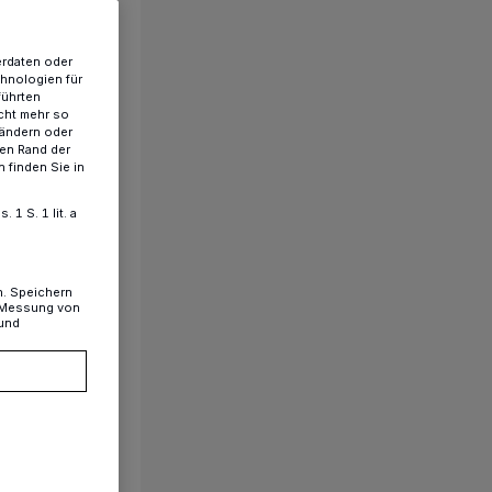
erdaten oder
chnologien für
führten
cht mehr so
 ändern oder
ren Rand der
 finden Sie in
1 S. 1 lit. a
n. Speichern
, Messung von
 und