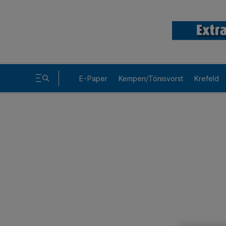
E-Paper
Kempen/Tönisvorst
Krefeld