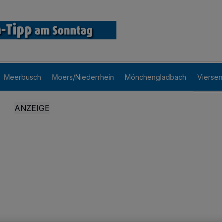
Meerbusch
Moers/Niederrhein
Mönchengladbach
Vierse