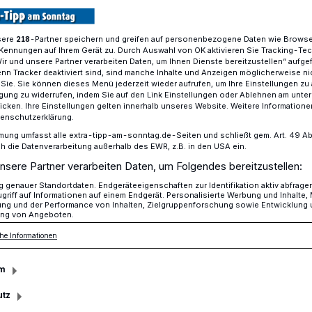
sere
-Partner speichern und greifen auf personenbezogene Daten wie Brows
218
Kennungen auf Ihrem Gerät zu. Durch Auswahl von OK aktivieren Sie Tracking-Te
d: Ausbildung zur Telefonberatung
Wir und unsere Partner verarbeiten Daten, um Ihnen Dienste bereitzustellen“ aufge
n Tracker deaktiviert sind, sind manche Inhalte und Anzeigen möglicherweise ni
r Sie. Sie können dieses Menü jederzeit wieder aufrufen, um Ihre Einstellungen zu
ligung zu widerrufen, indem Sie auf den Link Einstellungen oder Ablehnen am unte
icken. Ihre Einstellungen gelten innerhalb unseres Website. Weitere Informationen
tenschutzerklärung.
ern per Telefon
mung umfasst alle extra-tipp-am-sonntag.de-Seiten und schließt gem. Art. 49 Abs. 
die Datenverarbeitung außerhalb des EWR, z.B. in den USA ein.
nsere Partner verarbeiten Daten, um Folgendes bereitzustellen:
genauer Standortdaten. Endgeräteeigenschaften zur Identifikation aktiv abfrage
bt es das Elterntelefon, in Viersen seit drei
griff auf Informationen auf einem Endgerät. Personalisierte Werbung und Inhalte
ung und der Performance von Inhalten, Zielgruppenforschung sowie Entwicklung
 auch Berater*innen für das Hilfetelefon
ng von Angeboten.
sen ausgebildet.
he Informationen
m
utz
sezeit