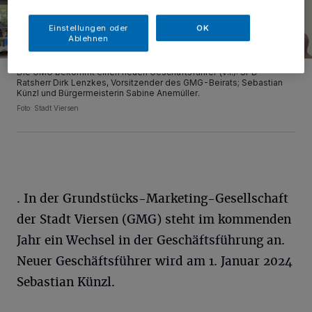
Einstellungen oder
OK
Ablehnen
Die GMG bekommt einen neuen Geschäftsführer (v.l.): SPD-
Ratsherr Dirk Lenzkes, Vorsitzender des GMG-Beirats; Sebastian
Künzl und Bürgermeisterin Sabine Anemüller.
Foto: Stadt Viersen
. In der Grundstücks-Marketing-Gesellschaft
der Stadt Viersen (GMG) steht im kommenden
Jahr ein Wechsel in der Geschäftsführung an.
Neuer Geschäftsführer wird am 1. Januar 2024
Sebastian Künzl.