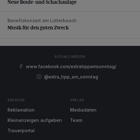
Neue Boule- und Schachanlage
Benefizkonzert am Lütterbeach
Musik für den guten Zweck
Musik für den guten Zweck
SOZIALE MEDIEN
www.facebook.com/extratippamsonntag/
@extra_tipp_am_sonntag
SERVICES
VERLAG
Reklamation
Mediadaten
Kleinanzeigen aufgeben
Team
Trauerportal