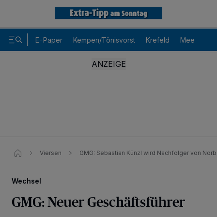
E-Paper
Kempen/Tönisvorst
Krefeld
Meerbusch
Viersen
GMG: Sebastian Künzl wird Nachfolger von Norb
Wechsel
GMG: Neuer Geschäftsführer
Wir und unsere
-Partner speichern und greifen auf
218
personenbezogene Daten wie Browserdaten oder eindeutige