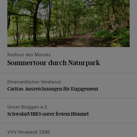
Radtour des Monats
Sommertour durch Naturpark
Ehrenamtlicher Verdienst
Caritas: Auszeichnungen für Engagement
Caritas: Auszeichnungen für Engagement
Unser Brüggen e.V.
SchwalmVIBES unter freiem Himmel
SchwalmVIBES unter freiem Himmel
VVV Hinsbeck 1999
Neue Boule- und Schachanlage