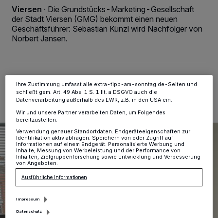
Kennungen auf Ihrem Gerät zu. Durch Auswahl von OK aktivieren Sie
Viersen
·
Die Grundstücks-Marketing-Gesellschaft
Tracking-Technologien für die unter „Wir und unsere Partner
der Stadt Viersen (GMG) bekommt einen neuen
verarbeiten Daten, um Ihnen Dienste bereitzustellen“ aufgeführten
Zwecke. Wenn Tracker deaktiviert sind, sind manche Inhalte und
Geschäftsführer: Sebastian Künzl wird Nachfolger von
Anzeigen möglicherweise nicht mehr so relevant für Sie. Sie können
Norbert Jansen.
dieses Menü jederzeit wieder aufrufen, um Ihre Einstellungen zu
ändern oder Ihre Einwilligung zu widerrufen, indem Sie auf den Link
Einstellungen oder Ablehnen am unteren Rand der Webseite klicken.
Ihre Einstellungen gelten innerhalb unseres Website. Weitere
Informationen finden Sie in unserer Datenschutzerklärung.
02.12.2023 , 07:11 Uhr
2 Minuten Lesezeit
Ihre Zustimmung umfasst alle extra-tipp-am-sonntag.de-Seiten und
schließt gem. Art. 49 Abs. 1 S. 1 lit. a DSGVO auch die
Datenverarbeitung außerhalb des EWR, z.B. in den USA ein.
Wir und unsere Partner verarbeiten Daten, um Folgendes
bereitzustellen:
Verwendung genauer Standortdaten. Endgeräteeigenschaften zur
Identifikation aktiv abfragen. Speichern von oder Zugriff auf
Informationen auf einem Endgerät. Personalisierte Werbung und
Inhalte, Messung von Werbeleistung und der Performance von
Inhalten, Zielgruppenforschung sowie Entwicklung und Verbesserung
von Angeboten.
Ausführliche Informationen
Impressum
Datenschutz