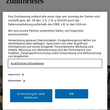
Zunftbriefes
Einstellungen oder Ablehnen am unteren Rand der Webseite klicken.
Ihre Einstellungen gelten innerhalb unseres Website. Weitere
Informationen finden Sie in unserer Datenschutzerklärung.
Kreis Viersen
·
Bis einschließlich Freitag, 20.
Ihre Zustimmung umfasst alle extra-tipp-am-sonntag.de-Seiten und
Dezember, gibt es im Kreisarchiv eine neue Ausstellung
schließt gem. Art. 49 Abs. 1 S. 1 lit. a DSGVO auch die
zu sehen.
Datenverarbeitung außerhalb des EWR, z.B. in den USA ein.
Wir und unsere Partner verarbeiten Daten, um Folgendes
bereitzustellen:
Verwendung genauer Standortdaten. Endgeräteeigenschaften zur
12.10.2024 , 08:06 Uhr
Eine Minute Lesezeit
Identifikation aktiv abfragen. Speichern von oder Zugriff auf
Informationen auf einem Endgerät. Personalisierte Werbung und
Inhalte, Messung von Werbeleistung und der Performance von
Inhalten, Zielgruppenforschung sowie Entwicklung und Verbesserung
von Angeboten.
Ausführliche Informationen
Impressum
Datenschutz
Einstellungen oder
OK
Ablehnen