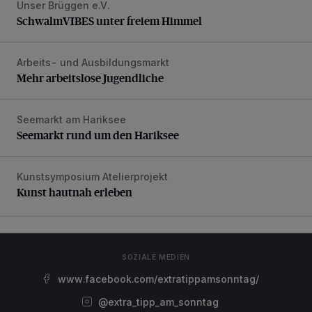
Unser Brüggen e.V.
SchwalmVIBES unter freiem Himmel
SchwalmVIBES unter freiem Himmel
Arbeits- und Ausbildungsmarkt
Mehr arbeitslose Jugendliche
Mehr arbeitslose Jugendliche
Seemarkt am Hariksee
Seemarkt rund um den Hariksee
Seemarkt rund um den Hariksee
Kunstsymposium Atelierprojekt
Kunst hautnah erleben
Kunst hautnah erleben
SOZIALE MEDIEN
www.facebook.com/extratippamsonntag/
@extra_tipp_am_sonntag