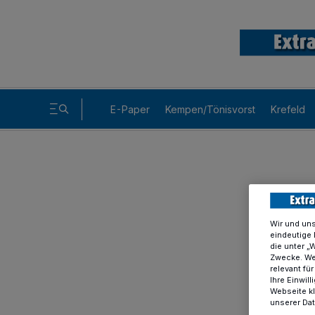
E-Paper
Kempen/Tönisvorst
Krefeld
Wir und un
eindeutige 
die unter „
Zwecke. Wen
relevant fü
Ihre Einwil
Webseite kl
unserer Da