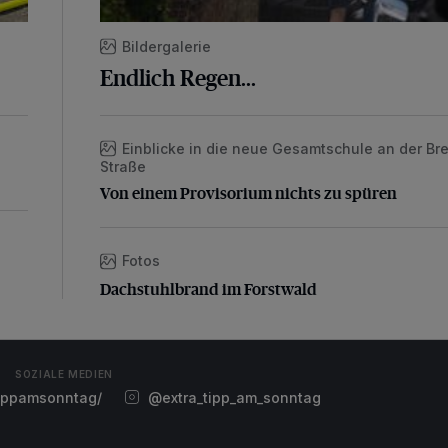
Bildergalerie
Endlich Regen...
Einblicke in die neue Gesamtschule an der Bre
Von einem Provisorium nichts zu spüren
Straße
Von einem Provisorium nichts zu spüren
Fotos
Dachstuhlbrand im Forstwald
Dachstuhlbrand im Forstwald
SOZIALE MEDIEN
ippamsonntag/
@extra_tipp_am_sonntag