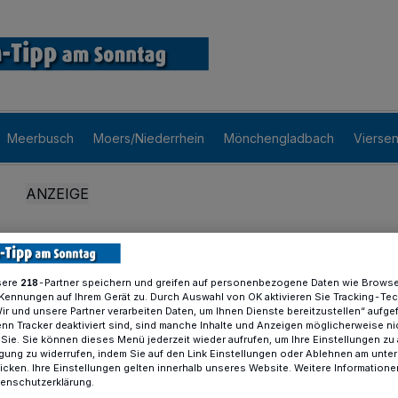
Meerbusch
Moers/Niederrhein
Mönchengladbach
Vierse
sere
-Partner speichern und greifen auf personenbezogene Daten wie Brows
218
Kennungen auf Ihrem Gerät zu. Durch Auswahl von OK aktivieren Sie Tracking-Te
Wir und unsere Partner verarbeiten Daten, um Ihnen Dienste bereitzustellen“ aufge
n Tracker deaktiviert sind, sind manche Inhalte und Anzeigen möglicherweise ni
r Sie. Sie können dieses Menü jederzeit wieder aufrufen, um Ihre Einstellungen zu
ligung zu widerrufen, indem Sie auf den Link Einstellungen oder Ablehnen am unte
icken. Ihre Einstellungen gelten innerhalb unseres Website. Weitere Informationen
tenschutzerklärung.