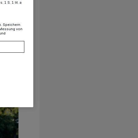
1 S. 1 lit. a
n. Speichern
, Messung von
 und
1/85