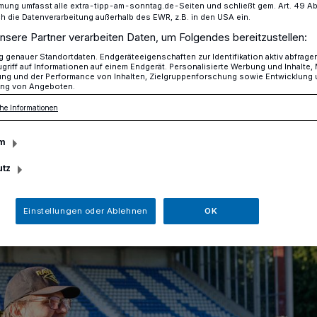
mung umfasst alle extra-tipp-am-sonntag.de-Seiten und schließt gem. Art. 49 Abs. 
die Datenverarbeitung außerhalb des EWR, z.B. in den USA ein.
nsere Partner verarbeiten Daten, um Folgendes bereitzustellen:
iegen Elmshorn Fighting Pirates mit 24:0
genauer Standortdaten. Endgeräteeigenschaften zur Identifikation aktiv abfrage
griff auf Informationen auf einem Endgerät. Personalisierte Werbung und Inhalte
ung und der Performance von Inhalten, Zielgruppenforschung sowie Entwicklung
ng von Angeboten.
he Informationen
g Pirates
4:0
m
utz
Einstellungen oder Ablehnen
OK