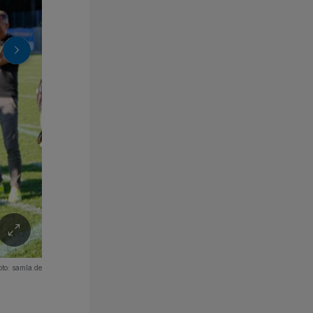
oto:
samla.de