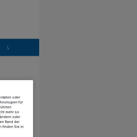
n
Willich
erdaten oder
chnologien für
führten
cht mehr so
 ändern oder
ren Rand der
 finden Sie in