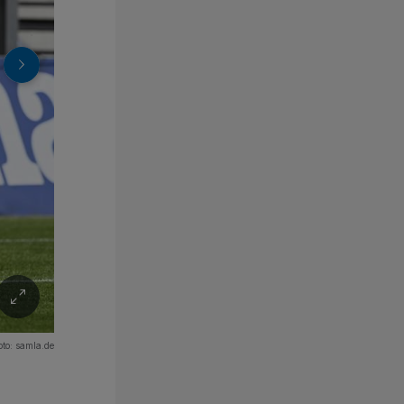
oto:
samla.de