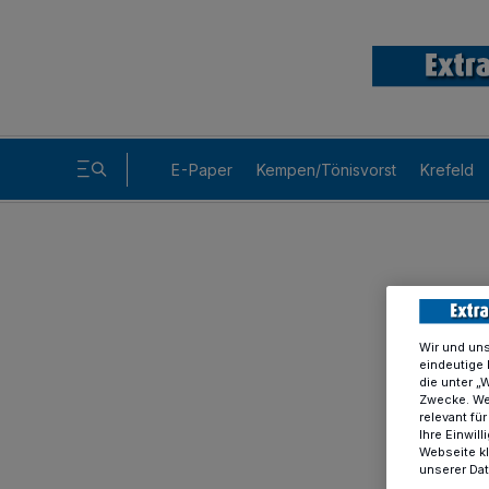
E-Paper
Kempen/Tönisvorst
Krefeld
Wir und un
eindeutige 
die unter „
Zwecke. Wen
relevant fü
Ihre Einwil
Webseite kl
unserer Da