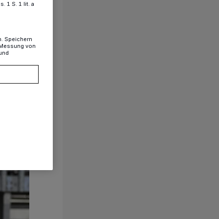
1 S. 1 lit. a
n. Speichern
, Messung von
 und
1/46