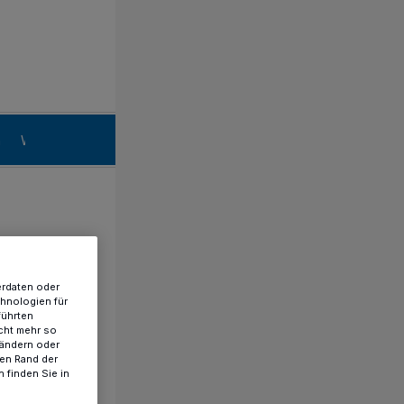
n
Willich
erdaten oder
chnologien für
führten
cht mehr so
 ändern oder
ren Rand der
 finden Sie in