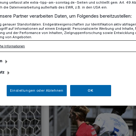
mung umfasst alle extra-tipp-am-sonntag.de-Seiten und schließt gem. Art. 49 Abs. 
die Datenverarbeitung außerhalb des EWR, z.B. in den USA ein.
nsere Partner verarbeiten Daten, um Folgendes bereitzustellen:
terliegen gegen Rostock nach Overtime
genauer Standortdaten. Endgeräteeigenschaften zur Identifikation aktiv abfrage
griff auf Informationen auf einem Endgerät. Personalisierte Werbung und Inhalte
ung und der Performance von Inhalten, Zielgruppenforschung sowie Entwicklung
ng von Angeboten.
he Informationen
eitliga-Premiere
m
utz
Einstellungen oder Ablehnen
OK