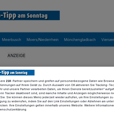
Meerbusch
Moers/Niederrhein
Mönchengladbach
Vierse
sere
-Partner speichern und greifen auf personenbezogene Daten wie Brows
218
Kennungen auf Ihrem Gerät zu. Durch Auswahl von OK aktivieren Sie Tracking-Te
Wir und unsere Partner verarbeiten Daten, um Ihnen Dienste bereitzustellen“ aufge
n Tracker deaktiviert sind, sind manche Inhalte und Anzeigen möglicherweise ni
r Sie. Sie können dieses Menü jederzeit wieder aufrufen, um Ihre Einstellungen zu
ligung zu widerrufen, indem Sie auf den Link Einstellungen oder Ablehnen am unte
icken. Ihre Einstellungen gelten innerhalb unseres Website. Weitere Informationen
tenschutzerklärung.