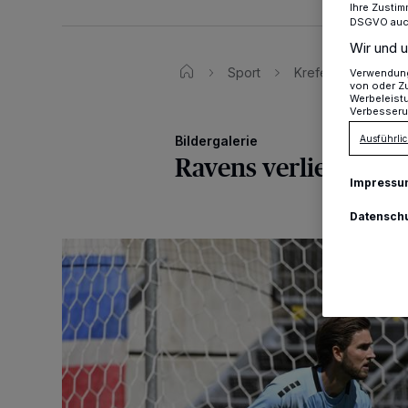
Ihre Zustim
DSGVO auch 
Wir und u
Sport
Krefeld Ravens un
Verwendung 
von oder Zu
Werbeleist
Verbesseru
Ausführlic
Bildergalerie
Ravens verlieren Zw
Impressu
Datensch