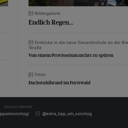
Bildergalerie
Endlich Regen...
Einblicke in die neue Gesamtschule an der Bre
Von einem Provisorium nichts zu spüren
Straße
Von einem Provisorium nichts zu spüren
Fotos
Dachstuhlbrand im Forstwald
Dachstuhlbrand im Forstwald
SOZIALE MEDIEN
ippamsonntag/
@extra_tipp_am_sonntag