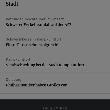
Stadt
Rettungshubschrauber im Einsatz
Schwerer Verkehrsunfall auf der A57
Schwerer Verkehrsunfall auf der A57
Schiwmmkurse in Kamp-Lintfort
Flotte Flosse sehr erfolgreich!
Flotte Flosse sehr erfolgreich!
Kamp-Lintfort
Verabschiedung bei der Stadt Kamp-Lintfort
Verabschiedung bei der Stadt Kamp-Lintfort
Duisburg
Philharmoniker haben Großes vor
Philharmoniker haben Großes vor
SOZIALE MEDIEN