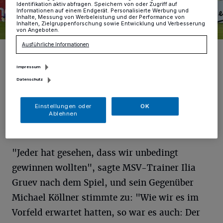
Identifikation aktiv abfragen. Speichern von oder Zugriff auf
Informationen auf einem Endgerät. Personalisierte Werbung und
Inhalte, Messung von Werbeleistung und der Performance von
Inhalten, Zielgruppenforschung sowie Entwicklung und Verbesserung
von Angeboten.
Ausführliche Informationen
Georg Margreitter fliegt heran zum 2:0.
Foto: Volker Nagraszus
Impressum
Datenschutz
Einstellungen oder
OK
Ablehnen
Von Thomas Warnecke
"Jeder hat gesehen, dass wir unbedingt
gewinnen wollten", sagte MSV-Trainer Ilia
Gruev nach dem Spiel, und sein Gegenüber
Michael Köllner stimmte zu: "Wie wir es im
Vorfeld erwartet hatten, so war es auch: Der