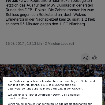
Wedau
·
Zwei Kopfballtore nach Ecken besiegelten
letztlich das Aus für den MSV Duisburg in der ersten
Runde des DFB-Pokals. Die Zebras rannten bis zum
Schluss gegen den Rückstand an, doch Wolzes
Elfmetertor in der Nachspielzeit kam zu spät; 1:2 hieß
es nach 95 Minuten gegen den 1. FC Nürnberg.
Wir und unsere
-Partner speichern und greifen auf
218
personenbezogene Daten wie Browserdaten oder eindeutige
Kennungen auf Ihrem Gerät zu. Durch Auswahl von OK aktivieren Sie
15.08.2017 , 12:13 Uhr
3 Minuten Lesezeit
Tracking-Technologien für die unter „Wir und unsere Partner
verarbeiten Daten, um Ihnen Dienste bereitzustellen“ aufgeführten
Zwecke. Wenn Tracker deaktiviert sind, sind manche Inhalte und
Anzeigen möglicherweise nicht mehr so relevant für Sie. Sie können
dieses Menü jederzeit wieder aufrufen, um Ihre Einstellungen zu
ändern oder Ihre Einwilligung zu widerrufen, indem Sie auf den Link
Einstellungen oder Ablehnen am unteren Rand der Webseite klicken.
Ihre Einstellungen gelten innerhalb unseres Website. Weitere
Informationen finden Sie in unserer Datenschutzerklärung.
Ihre Zustimmung umfasst alle extra-tipp-am-sonntag.de-Seiten und
schließt gem. Art. 49 Abs. 1 S. 1 lit. a DSGVO auch die
Datenverarbeitung außerhalb des EWR, z.B. in den USA ein.
Wir und unsere Partner verarbeiten Daten, um Folgendes
bereitzustellen:
Verwendung genauer Standortdaten. Endgeräteeigenschaften zur