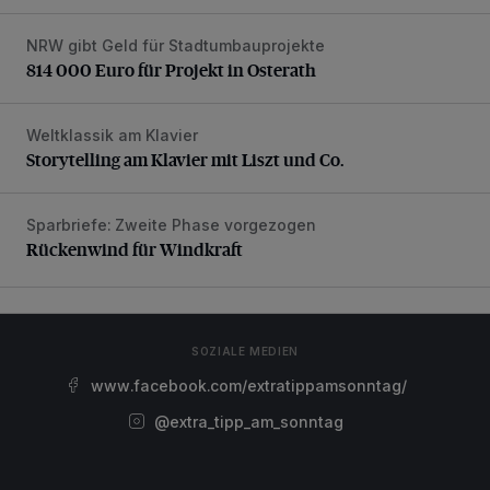
NRW gibt Geld für Stadtumbauprojekte
814 000 Euro für Projekt in Osterath
814 000 Euro für Projekt in Osterath
Weltklassik am Klavier
Storytelling am Klavier mit Liszt und Co.
Storytelling am Klavier mit Liszt und Co.
Sparbriefe: Zweite Phase vorgezogen
Rückenwind für Windkraft
Rückenwind für Windkraft
SOZIALE MEDIEN
www.facebook.com/extratippamsonntag/
@extra_tipp_am_sonntag