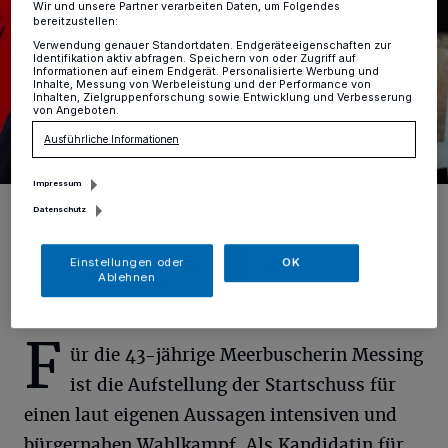
Wir und unsere Partner verarbeiten Daten, um Folgendes
bereitzustellen:
Verwendung genauer Standortdaten. Endgeräteeigenschaften zur
Identifikation aktiv abfragen. Speichern von oder Zugriff auf
Informationen auf einem Endgerät. Personalisierte Werbung und
Inhalte, Messung von Werbeleistung und der Performance von
Inhalten, Zielgruppenforschung sowie Entwicklung und Verbesserung
von Angeboten.
Ausführliche Informationen
Impressum
Jochen Ott und Chantal Messing.
Datenschutz
Foto: Pascal Skwara
Einstellungen oder
OK
Ablehnen
F
ür die 43-jährige Meerbuscherin Messing
ist die Aufstellung der Startschuss für
einen laut eigenen Aussagen intensiven und
bürgernahen Wahlkampf. Als Kandidatin für