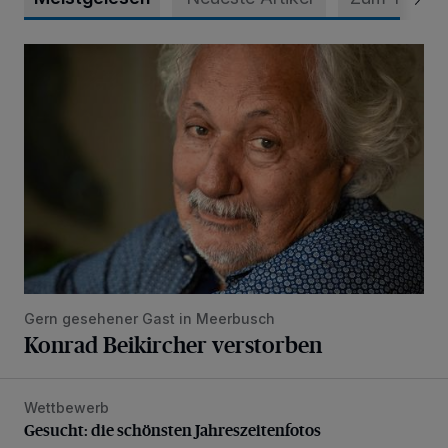
Konrad Beikircher verstorben
Gern gesehener Gast in Meerbusch
Konrad Beikircher verstorben
Wettbewerb
Gesucht: die schönsten Jahreszeitenfotos
Gesucht: die schönsten Jahreszeitenfotos