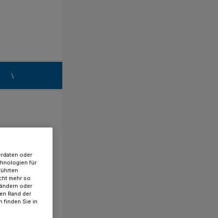
n
Willich
erdaten oder
chnologien für
führten
cht mehr so
 ändern oder
ren Rand der
 finden Sie in