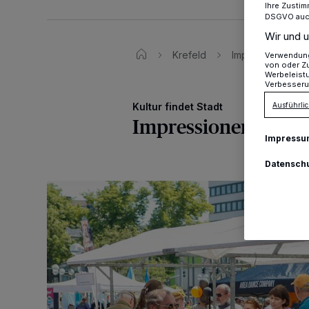
Ihre Zustim
DSGVO auch 
Wir und u
Krefeld
Impressionen v
Verwendung 
von oder Zu
Werbeleist
Verbesseru
Ausführlic
Kultur findet Stadt
Impressionen vom 
Impressu
Datensch