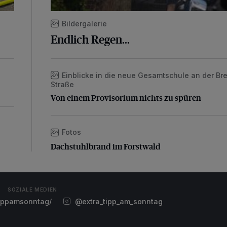
Bildergalerie
Endlich Regen...
Einblicke in die neue Gesamtschule an der Bre
Von einem Provisorium nichts zu spüren
Straße
Von einem Provisorium nichts zu spüren
Fotos
Dachstuhlbrand im Forstwald
Dachstuhlbrand im Forstwald
SOZIALE MEDIEN
ippamsonntag/
@extra_tipp_am_sonntag