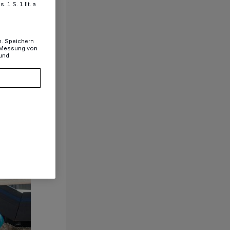
1 S. 1 lit. a
n. Speichern
, Messung von
 und
1/41