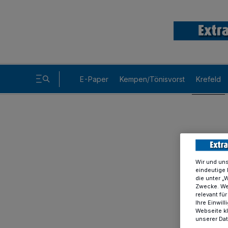
E-Paper
Kempen/Tönisvorst
Krefeld
Wir und un
eindeutige 
die unter „
Zwecke. Wen
relevant fü
Ihre Einwil
Webseite kl
unserer Da