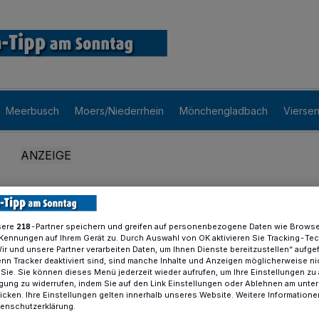
Meerbusch
Moers/Niederrhein
Mönchengladbach
Vierse
sere
-Partner speichern und greifen auf personenbezogene Daten wie Brows
218
Kennungen auf Ihrem Gerät zu. Durch Auswahl von OK aktivieren Sie Tracking-Te
Wir und unsere Partner verarbeiten Daten, um Ihnen Dienste bereitzustellen“ aufge
n Tracker deaktiviert sind, sind manche Inhalte und Anzeigen möglicherweise ni
r Sie. Sie können dieses Menü jederzeit wieder aufrufen, um Ihre Einstellungen zu
ligung zu widerrufen, indem Sie auf den Link Einstellungen oder Ablehnen am unte
icken. Ihre Einstellungen gelten innerhalb unseres Website. Weitere Informationen
tenschutzerklärung.