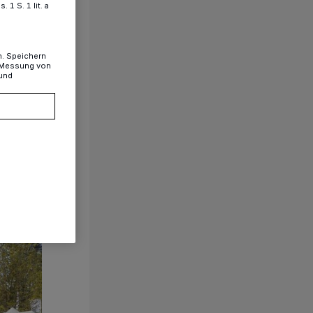
1 S. 1 lit. a
n. Speichern
, Messung von
 und
1/26