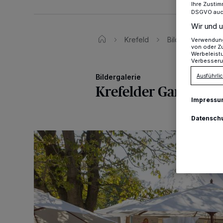
Ihre Zustim
DSGVO auch 
Wir und u
Krefeld
Bildergalerie: K
Verwendung 
von oder Zu
Werbeleist
Verbesseru
Ausführlic
Bildergalerie
Krefelder Gartenwel
Impressu
Datensch