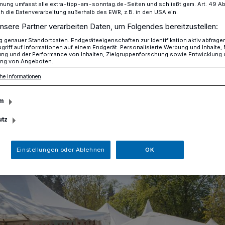
mung umfasst alle extra-tipp-am-sonntag.de-Seiten und schließt gem. Art. 49 Abs. 
die Datenverarbeitung außerhalb des EWR, z.B. in den USA ein.
nsere Partner verarbeiten Daten, um Folgendes bereitzustellen:
refelder Gartenwelt 2025
genauer Standortdaten. Endgeräteeigenschaften zur Identifikation aktiv abfrage
griff auf Informationen auf einem Endgerät. Personalisierte Werbung und Inhalte
ung und der Performance von Inhalten, Zielgruppenforschung sowie Entwicklung
ng von Angeboten.
he Informationen
t 2025
m
utz
Einstellungen oder Ablehnen
OK