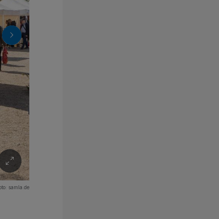
oto:
samla.de