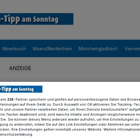
Meerbusch
Moers/Niederrhein
Mönchengladbach
Vierse
sere
-Partner speichern und greifen auf personenbezogene Daten wie Brows
218
Kennungen auf Ihrem Gerät zu. Durch Auswahl von OK aktivieren Sie Tracking-Te
Wir und unsere Partner verarbeiten Daten, um Ihnen Dienste bereitzustellen“ aufge
n Tracker deaktiviert sind, sind manche Inhalte und Anzeigen möglicherweise ni
r Sie. Sie können dieses Menü jederzeit wieder aufrufen, um Ihre Einstellungen zu
ligung zu widerrufen, indem Sie auf den Link Einstellungen oder Ablehnen am unte
icken. Ihre Einstellungen gelten innerhalb unseres Website. Weitere Informationen
tenschutzerklärung.