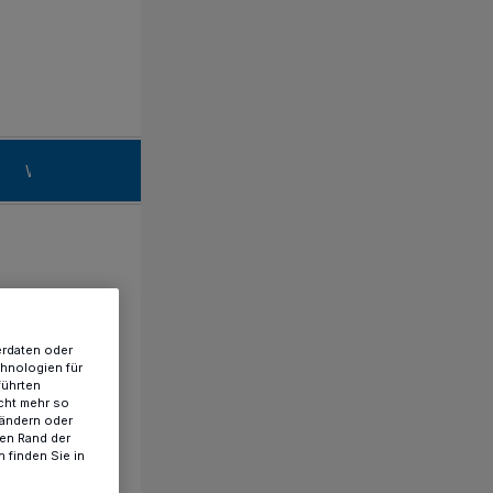
n
Willich
erdaten oder
chnologien für
führten
cht mehr so
 ändern oder
ren Rand der
 finden Sie in