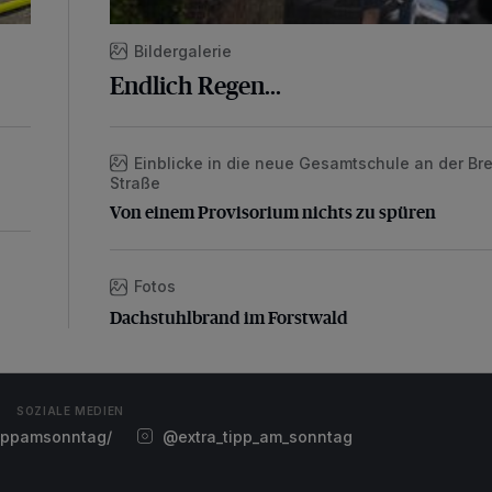
Bildergalerie
Endlich Regen...
Einblicke in die neue Gesamtschule an der Bre
Von einem Provisorium nichts zu spüren
Straße
Von einem Provisorium nichts zu spüren
Fotos
Dachstuhlbrand im Forstwald
Dachstuhlbrand im Forstwald
SOZIALE MEDIEN
ippamsonntag/
@extra_tipp_am_sonntag