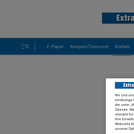
E-Paper
Kempen/Tönisvorst
Krefeld
Wir und un
eindeutige 
die unter „
Zwecke. Wen
relevant fü
Ihre Einwil
Webseite kl
unserer Da