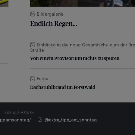
Bildergalerie
Endlich Regen...
Einblicke in die neue Gesamtschule an der Bre
Von einem Provisorium nichts zu spüren
Straße
Von einem Provisorium nichts zu spüren
Fotos
Dachstuhlbrand im Forstwald
Dachstuhlbrand im Forstwald
SOZIALE MEDIEN
ippamsonntag/
@extra_tipp_am_sonntag