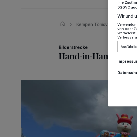
Ihre Zustim
DSGVO auch 
Wir und u
Kempen Tönisvorst
Bild
Verwendung 
von oder Zu
Werbeleist
Verbesseru
Ausführlic
Bilderstrecke
Hand-in-Hand-Cup 
Impressu
Datensch