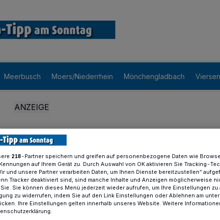
Meerbusch
Moers/Niederrhein
Mönchengladbach
Vierse
sere
-Partner speichern und greifen auf personenbezogene Daten wie Brows
218
Kennungen auf Ihrem Gerät zu. Durch Auswahl von OK aktivieren Sie Tracking-Te
Wir und unsere Partner verarbeiten Daten, um Ihnen Dienste bereitzustellen“ aufge
n Tracker deaktiviert sind, sind manche Inhalte und Anzeigen möglicherweise ni
r Sie. Sie können dieses Menü jederzeit wieder aufrufen, um Ihre Einstellungen zu
ligung zu widerrufen, indem Sie auf den Link Einstellungen oder Ablehnen am unte
icken. Ihre Einstellungen gelten innerhalb unseres Website. Weitere Informationen
tenschutzerklärung.