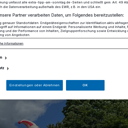
mung umfasst alle extra-tipp-am-sonntag.de-Seiten und schließt gem. Art. 49 Abs. 
die Datenverarbeitung außerhalb des EWR, z.B. in den USA ein.
nsere Partner verarbeiten Daten, um Folgendes bereitzustellen:
erstrecke: Hand-in-Hand-Cup 2026
genauer Standortdaten. Endgeräteeigenschaften zur Identifikation aktiv abfrage
griff auf Informationen auf einem Endgerät. Personalisierte Werbung und Inhalte
ung und der Performance von Inhalten, Zielgruppenforschung sowie Entwicklung
ng von Angeboten.
he Informationen
2026
m
utz
Einstellungen oder Ablehnen
OK