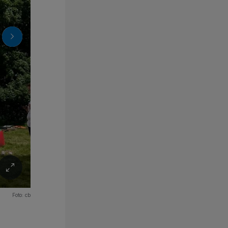
Foto:
cb