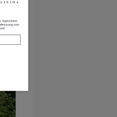
1 S. 1 lit. a
n. Speichern
, Messung von
 und
1/105