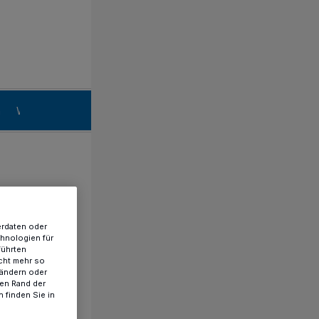
n
Willich
erdaten oder
chnologien für
führten
cht mehr so
 ändern oder
ren Rand der
 finden Sie in