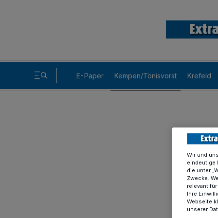
E-Paper
Kempen/Tönisvorst
Krefeld
Wir und un
eindeutige 
die unter „
Zwecke. Wen
relevant fü
Ihre Einwil
Webseite kl
unserer Da